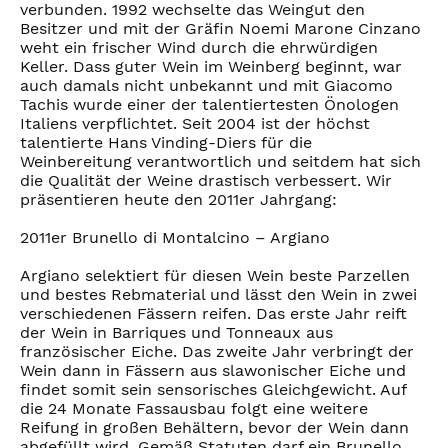
verbunden. 1992 wechselte das Weingut den
Besitzer und mit der Gräfin Noemi Marone Cinzano
weht ein frischer Wind durch die ehrwürdigen
Keller. Dass guter Wein im Weinberg beginnt, war
auch damals nicht unbekannt und mit Giacomo
Tachis wurde einer der talentiertesten Önologen
Italiens verpflichtet. Seit 2004 ist der höchst
talentierte Hans Vinding-Diers für die
Weinbereitung verantwortlich und seitdem hat sich
die Qualität der Weine drastisch verbessert. Wir
präsentieren heute den 2011er Jahrgang:
2011er Brunello di Montalcino – Argiano
Argiano selektiert für diesen Wein beste Parzellen
und bestes Rebmaterial und lässt den Wein in zwei
verschiedenen Fässern reifen. Das erste Jahr reift
der Wein in Barriques und Tonneaux aus
französischer Eiche. Das zweite Jahr verbringt der
Wein dann in Fässern aus slawonischer Eiche und
findet somit sein sensorisches Gleichgewicht. Auf
die 24 Monate Fassausbau folgt eine weitere
Reifung in großen Behältern, bevor der Wein dann
abgefüllt wird. Gemäß Statuten darf ein Brunello