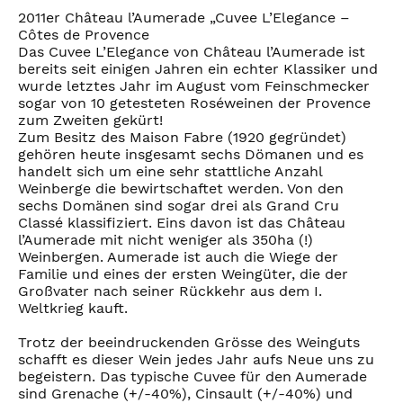
2011er Château l’Aumerade „Cuvee L’Elegance –
Côtes de Provence
Das Cuvee L’Elegance von Château l’Aumerade ist
bereits seit einigen Jahren ein echter Klassiker und
wurde letztes Jahr im August vom Feinschmecker
sogar von 10 getesteten Roséweinen der Provence
zum Zweiten gekürt!
Zum Besitz des Maison Fabre (1920 gegründet)
gehören heute insgesamt sechs Dömanen und es
handelt sich um eine sehr stattliche Anzahl
Weinberge die bewirtschaftet werden. Von den
sechs Domänen sind sogar drei als Grand Cru
Classé klassifiziert. Eins davon ist das Château
l’Aumerade mit nicht weniger als 350ha (!)
Weinbergen. Aumerade ist auch die Wiege der
Familie und eines der ersten Weingüter, die der
Großvater nach seiner Rückkehr aus dem I.
Weltkrieg kauft.
Trotz der beeindruckenden Grösse des Weinguts
schafft es dieser Wein jedes Jahr aufs Neue uns zu
begeistern. Das typische Cuvee für den Aumerade
sind Grenache (+/-40%), Cinsault (+/-40%) und