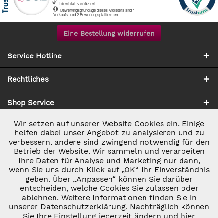
Eine Bestellung widerrufen
Service Hotline
Rechtliches
Shop Service
Wir setzen auf unserer Website Cookies ein. Einige
Aktiv
Notwendig
Zahlung & Versand
helfen dabei unser Angebot zu analysieren und zu
verbessern, andere sind zwingend notwendig für den
Betrieb der Website. Wir sammeln und verarbeiten
Inaktiv
Marketing
Ihre Daten für Analyse und Marketing nur dann,
wenn Sie uns durch Klick auf „OK“ Ihr Einverständnis
geben. Über „Anpassen“ können Sie darüber
Inaktiv
Tracking
entscheiden, welche Cookies Sie zulassen oder
ablehnen. Weitere Informationen finden Sie in
* ALLE PREISE INKL. GESETZL. UMSATZSTEUER ZZGL.
VERSANDKOSTEN
UND GGF. NACHNAHMEGEBÜHREN, WENN NICHT
unserer Datenschutzerklärung. Nachträglich können
Inaktiv
Personalisierung
ANDERS BESCHRIEBEN
Sie Ihre Einstellung jederzeit ändern und hier