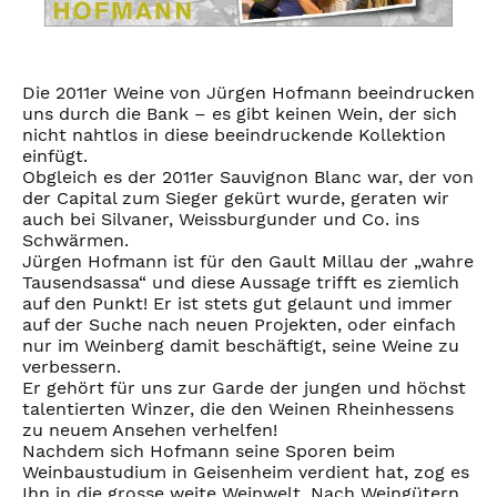
Die 2011er Weine von Jürgen Hofmann beeindrucken
uns durch die Bank – es gibt keinen Wein, der sich
nicht nahtlos in diese beeindruckende Kollektion
einfügt.
Obgleich es der 2011er Sauvignon Blanc war, der von
der Capital zum Sieger gekürt wurde, geraten wir
auch bei Silvaner, Weissburgunder und Co. ins
Schwärmen.
Jürgen Hofmann ist für den Gault Millau der „wahre
Tausendsassa“ und diese Aussage trifft es ziemlich
auf den Punkt! Er ist stets gut gelaunt und immer
auf der Suche nach neuen Projekten, oder einfach
nur im Weinberg damit beschäftigt, seine Weine zu
verbessern.
Er gehört für uns zur Garde der jungen und höchst
talentierten Winzer, die den Weinen Rheinhessens
zu neuem Ansehen verhelfen!
Nachdem sich Hofmann seine Sporen beim
Weinbaustudium in Geisenheim verdient hat, zog es
Ihn in die grosse weite Weinwelt. Nach Weingütern