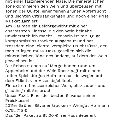
mit einer faszinierenden Nase. Die mineralischen
Töne dominieren den Wein und überzeugen mit
Tönen der Quitte, einer feinen grünen Apfelfrucht
und leichten Citrusanklängen und noch einer Prise
Muskat garniert.
Am Gaumen ein Leichtgewicht mit einer
charmanten Finesse, die den Wein beinahe
unwiderstehlich macht. Der Wein ist mit 3,6 gr.
kompromisslos trocken ausgebaut und hat
trotzdem eine leichte, verspielte Fruchtsüsse, der
man erliegen muss. Dazu gesellen sich die
mineralischen Töne des Bodens, auf dem der Wein
gewachsen ist.
Die Reben stehen auf Mergelböden rund um
Appenheim und der Wein überzeugt mit einem
tollen Spiel. Jürgen Hofmann hat deswegen auf
dem Etikett vier Asse abgebildet.
Ein extrem finessenreicher Wein, blitzsauber und
gradlinig mit Anspruch!
Unser Fazit: Einer der besten Silvaner seiner
Preisklasse!
2011er Grüner Silvaner trocken - Weingut Hofmann
0,75l. 7,15 €
Das 12er Paket zu 85,00 € frei Haus geliefert