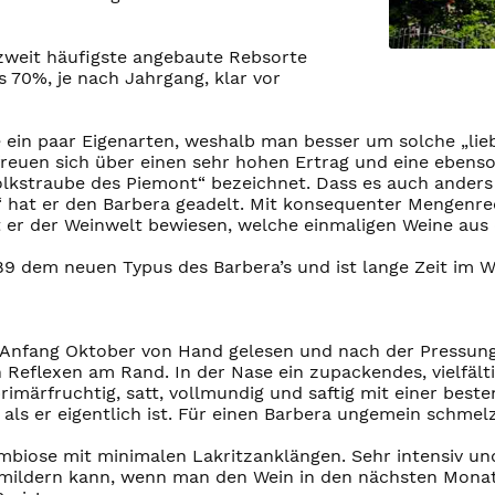
zweit häufigste angebaute Rebsorte
s 70%, je nach Jahrgang, klar vor
 ein paar Eigenarten, weshalb man besser um solche „lieb
freuen sich über einen sehr hohen Ertrag und eine eben
„Volkstraube des Piemont“ bezeichnet. Dass es auch ander
“ hat er den Barbera geadelt. Mit konsequenter Mengenre
 er der Weinwelt bewiesen, welche einmaligen Weine aus
89 dem neuen Typus des Barbera’s und ist lange Zeit im 
e Anfang Oktober von Hand gelesen und nach der Pressung
en Reflexen am Rand. In der Nase ein zupackendes, vielfä
ärfruchtig, satt, vollmundig und saftig mit einer besten
als er eigentlich ist. Für einen Barbera ungemein schmelz
biose mit minimalen Lakritzanklängen. Sehr intensiv un
bmildern kann, wenn man den Wein in den nächsten Monate