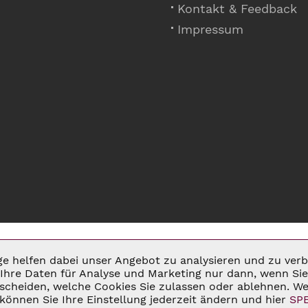
Kontakt & Feedback
Impressum
ige helfen dabei unser Angebot zu analysieren und zu ve
Ihre Daten für Analyse und Marketing nur dann, wenn Sie 
cheiden, welche Cookies Sie zulassen oder ablehnen. Wei
MSATZSTEUER ZZGL.
VERSANDKOSTEN
UND GGF. NACHNAHMEGEBÜHREN, W
können Sie Ihre Einstellung jederzeit ändern und hier
SP