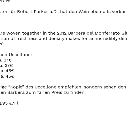
reis!
oster für Robert Parker a.D., hat den Wein ebenfalls verk
re woven together in the 2012 Barbera del Monferrato Giul
ation of freshness and density makes for an incredibly de
20
cco Uccellone:
a. 37€
a. 37€
ca. 45€
ca. 45€
ige “Kopie” des Uccellone empfehlen, sondern sehen den
n Barbera zum fairen Preis zu finden!
,95 €/Fl.