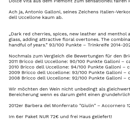
Dolce Vita aus dem Piemont zum sensationell fairen P
Ach ja, Antonio Galloni, seines Zeichens Italien-Verk
dell Uccellone kaum ab.
„Dark red cherries, spices, new leather and menthol a
glass, adding attractive floral overtones. The combin
handful of years.” 93/100 Punkte – Trinkreife 2014-20
Nochmals zum Vergleich die Bewertungen für den Bri
2011 Bricco dell Uccellone: 90/100 Punkte Galloni – c
2010 Bricco dell Uccellone: 94/100 Punkte Galloni – c
2009 Bricco dell Uccellone: 93/100 Punkte Galloni – 
2008 Bricco dell Uccellone: 92/100 Punkte Galloni – 
Wir möchten den Wein nicht unbedingt als gleichwert
Bereicherung wenn es darum geht einen grundehrliche
2012er Barbera del Monferrato "Giulin" – Accornero 12
Im 6er Paket NUR 72€ und frei Haus geliefert!