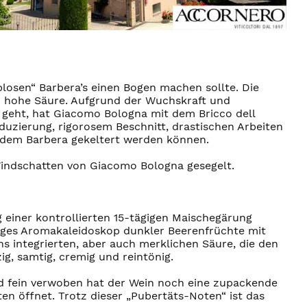
losen“ Barbera’s einen Bogen machen sollte. Die
so hohe Säure. Aufgrund der Wuchskraft und
s geht, hat Giacomo Bologna mit dem Bricco dell
duzierung, rigorosem Beschnitt, drastischen Arbeiten
 dem Barbera gekeltert werden können.
Windschatten von Giacomo Bologna gesegelt.
 einer kontrollierten 15-tägigen Maischegärung
ltiges Aromakaleidoskop dunkler Beerenfrüchte mit
s integrierten, aber auch merklichen Säure, die den
ig, samtig, cremig und reintönig.
d fein verwoben hat der Wein noch eine zupackende
n öffnet. Trotz dieser „Pubertäts-Noten“ ist das