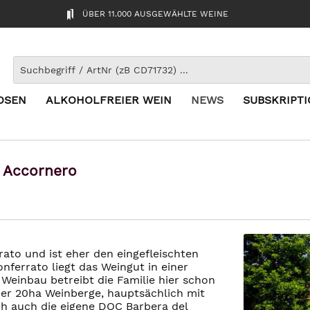
ÜBER 11.000 AUSGEWÄHLTE WEINE
OSEN
ALKOHOLFREIER WEIN
NEWS
SUBSKRIPT
– Accornero
ato und ist eher den eingefleischten
nferrato liegt das Weingut in einer
Weinbau betreibt die Familie hier schon
ber 20ha Weinberge, hauptsächlich mit
ich auch die eigene DOC Barbera del