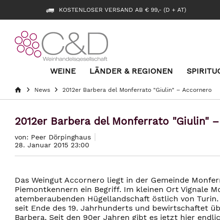
KOSTENLOSER VERSAND AB € 99,- (D + AT)
WEINE
LÄNDER & REGIONEN
SPIRITU
News
2012er Barbera del Monferrato "Giulin" – Accornero
2012er Barbera del Monferrato "Giulin" 
von: Peer Dörpinghaus
28. Januar 2015 23:00
Das Weingut Accornero liegt in der Gemeinde Monferr
Piemontkennern ein Begriff. Im kleinen Ort Vignale Mo
atemberaubenden Hügellandschaft östlich von Turin. 
seit Ende des 19. Jahrhunderts und bewirtschaftet ü
Barbera. Seit den 90er Jahren gibt es jetzt hier endl