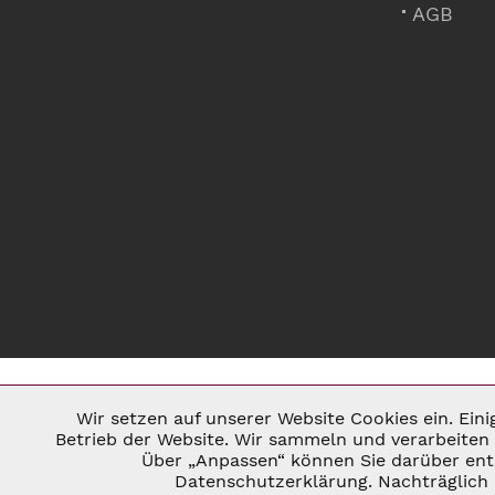
AGB
Wir setzen auf unserer Website Cookies ein. Ein
Notwendig
Betrieb der Website. Wir sammeln und verarbeiten 
Über „Anpassen“ können Sie darüber ents
* ALLE PREISE INKL. GESETZL. U
Datenschutzerklärung. Nachträglich 
Marketing