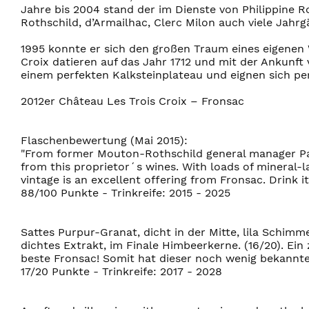
Jahre bis 2004 stand der im Dienste von Philippine 
Rothschild, d’Armailhac, Clerc Milon auch viele Jah
1995 konnte er sich den großen Traum eines eigenen 
Croix datieren auf das Jahr 1712 und mit der Ankunft 
einem perfekten Kalksteinplateau und eignen sich pe
2012er Château Les Trois Croix – Fronsac
Flaschenbewertung (Mai 2015):
"From former Mouton-Rothschild general manager Patri
from this proprietor´s wines. With loads of mineral-la
vintage is an excellent offering from Fronsac. Drink i
88/100 Punkte - Trinkreife: 2015 - 2025
Sattes Purpur-Granat, dicht in der Mitte, lila Schim
dichtes Extrakt, im Finale Himbeerkerne. (16/20). Ein
beste Fronsac! Somit hat dieser noch wenig bekannte
17/20 Punkte - Trinkreife: 2017 - 2028