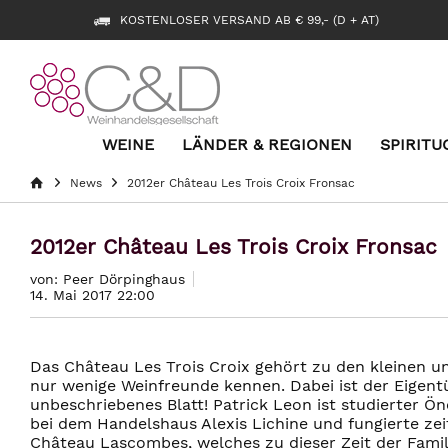
KOSTENLOSER VERSAND AB € 99,- (D + AT)
WEINE
LÄNDER & REGIONEN
SPIRITU
News
2012er Château Les Trois Croix Fronsac
2012er Château Les Trois Croix Fronsac
von: Peer Dörpinghaus
14. Mai 2017 22:00
Das Château Les Trois Croix gehört zu den kleinen u
nur wenige Weinfreunde kennen. Dabei ist der Eigentü
unbeschriebenes Blatt! Patrick Leon ist studierter Ö
bei dem Handelshaus Alexis Lichine und fungierte zei
Château Lascombes, welches zu dieser Zeit der Famil