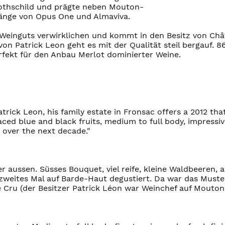
Rothschild und prägte neben Mouton-
rgänge von Opus One und Almaviva.
Weinguts verwirklichen und kommt in den Besitz von Chât
von Patrick Leon geht es mit der Qualität steil bergauf.
rfekt für den Anbau Merlot dominierter Weine.
ck Leon, his family estate in Fronsac offers a 2012 tha
ced blue and black fruits, medium to full body, impressive
t over the next decade."
mer aussen. Süsses Bouquet, viel reife, kleine Waldbeere
 zweites Mal auf Barde-Haut degustiert. Da war das Muster
 Cru (der Besitzer Patrick Léon war Weinchef auf Mouton