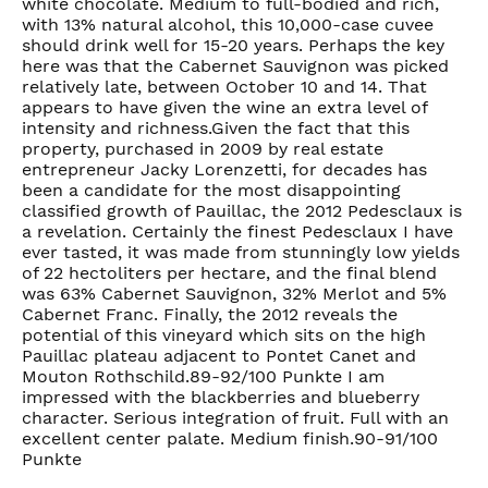
white chocolate. Medium to full-bodied and rich,
with 13% natural alcohol, this 10,000-case cuvee
should drink well for 15-20 years. Perhaps the key
here was that the Cabernet Sauvignon was picked
relatively late, between October 10 and 14. That
appears to have given the wine an extra level of
intensity and richness.Given the fact that this
property, purchased in 2009 by real estate
entrepreneur Jacky Lorenzetti, for decades has
been a candidate for the most disappointing
classified growth of Pauillac, the 2012 Pedesclaux is
a revelation. Certainly the finest Pedesclaux I have
ever tasted, it was made from stunningly low yields
of 22 hectoliters per hectare, and the final blend
was 63% Cabernet Sauvignon, 32% Merlot and 5%
Cabernet Franc. Finally, the 2012 reveals the
potential of this vineyard which sits on the high
Pauillac plateau adjacent to Pontet Canet and
Mouton Rothschild.89-92/100 Punkte I am
impressed with the blackberries and blueberry
character. Serious integration of fruit. Full with an
excellent center palate. Medium finish.90-91/100
Punkte