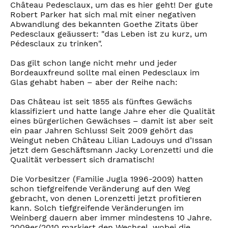
Château Pedesclaux, um das es hier geht! Der gute
Robert Parker hat sich mal mit einer negativen
Abwandlung des bekannten Goethe Zitats über
Pedesclaux geäussert: "das Leben ist zu kurz, um
Pédesclaux zu trinken".
Das gilt schon lange nicht mehr und jeder
Bordeauxfreund sollte mal einen Pedesclaux im
Glas gehabt haben – aber der Reihe nach:
Das Château ist seit 1855 als fünftes Gewächs
klassifiziert und hatte lange Jahre eher die Qualität
eines bürgerlichen Gewächses – damit ist aber seit
ein paar Jahren Schluss! Seit 2009 gehört das
Weingut neben Château Lilian Ladouys und d’Issan
jetzt dem Geschäftsmann Jacky Lorenzetti und die
Qualität verbessert sich dramatisch!
Die Vorbesitzer (Familie Jugla 1996-2009) hatten
schon tiefgreifende Veränderung auf den Weg
gebracht, von denen Lorenzetti jetzt profitieren
kann. Solch tiefgreifende Veränderungen im
Weinberg dauern aber immer mindestens 10 Jahre.
2009er/2010 markiert den Wechsel, wobei die