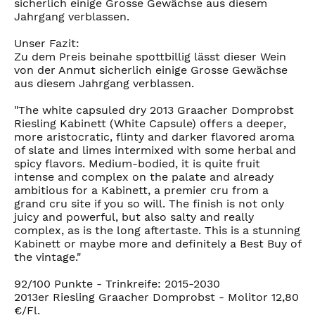
sicherlich einige Grosse Gewächse aus diesem
Jahrgang verblassen.
Unser Fazit:
Zu dem Preis beinahe spottbillig lässt dieser Wein
von der Anmut sicherlich einige Grosse Gewächse
aus diesem Jahrgang verblassen.
"The white capsuled dry 2013 Graacher Domprobst
Riesling Kabinett (White Capsule) offers a deeper,
more aristocratic, flinty and darker flavored aroma
of slate and limes intermixed with some herbal and
spicy flavors. Medium-bodied, it is quite fruit
intense and complex on the palate and already
ambitious for a Kabinett, a premier cru from a
grand cru site if you so will. The finish is not only
juicy and powerful, but also salty and really
complex, as is the long aftertaste. This is a stunning
Kabinett or maybe more and definitely a Best Buy of
the vintage."
92/100 Punkte - Trinkreife: 2015-2030
2013er Riesling Graacher Domprobst - Molitor 12,80
€/Fl.