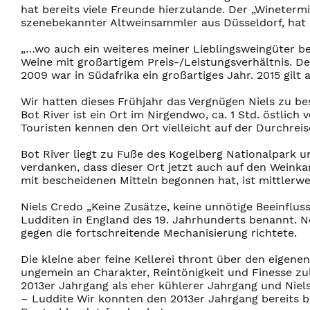
hat bereits viele Freunde hierzulande. Der „Wineterm
szenebekannter Altweinsammler aus Düsseldorf, hat 
„…wo auch ein weiteres meiner Lieblingsweingüter beh
Weine mit großartigem Preis-/Leistungsverhältnis. D
2009 war in Südafrika ein großartiges Jahr. 2015 gilt 
Wir hatten dieses Frühjahr das Vergnügen Niels zu be
Bot River ist ein Ort im Nirgendwo, ca. 1 Std. östlic
Touristen kennen den Ort vielleicht auf der Durchrei
Bot River liegt zu Fuße des Kogelberg Nationalpark u
verdanken, dass dieser Ort jetzt auch auf den Weinkar
mit bescheidenen Mitteln begonnen hat, ist mittlerwe
Niels Credo „Keine Zusätze, keine unnötige Beeinfluss
Ludditen in England des 19. Jahrhunderts benannt. N
gegen die fortschreitende Mechanisierung richtete.
Die kleine aber feine Kellerei thront über den eigen
ungemein an Charakter, Reintönigkeit und Finesse zul
2013er Jahrgang als eher kühlerer Jahrgang und Niels 
– Luddite Wir konnten den 2013er Jahrgang bereits b