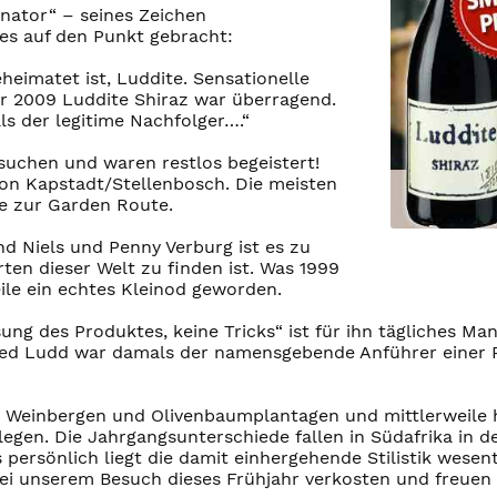
inator“ – seines Zeichen
es auf den Punkt gebracht:
eimatet ist, Luddite. Sensationelle
er 2009 Luddite Shiraz war überragend.
als der legitime Nachfolger….“
suchen und waren restlos begeistert!
h von Kapstadt/Stellenbosch. Die meisten
se zur Garden Route.
nd Niels und Penny Verburg ist es zu
ten dieser Welt zu finden ist. Was 1999
ile ein echtes Kleinod geworden.
ung des Produktes, keine Tricks“ ist für ihn tägliches M
ed Ludd war damals der namensgebende Anführer einer Pro
en Weinbergen und Olivenbaumplantagen und mittlerweile h
egen. Die Jahrgangsunterschiede fallen in Südafrika in de
persönlich liegt die damit einhergehende Stilistik wesen
ei unserem Besuch dieses Frühjahr verkosten und freuen 