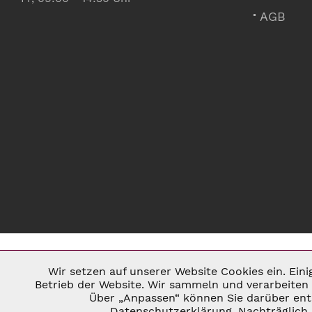
AGB
Wir setzen auf unserer Website Cookies ein. Ein
Notwendig
Betrieb der Website. Wir sammeln und verarbeiten 
Über „Anpassen“ können Sie darüber ents
* ALLE PREISE INKL. GESETZL. U
Datenschutzerklärung. Nachträglich 