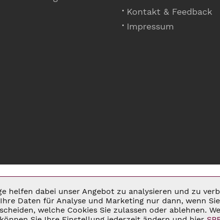
Kontakt & Feedback
Impressum
ige helfen dabei unser Angebot zu analysieren und zu ve
Ihre Daten für Analyse und Marketing nur dann, wenn Sie 
cheiden, welche Cookies Sie zulassen oder ablehnen. Wei
MSATZSTEUER ZZGL.
VERSANDKOSTEN
UND GGF. NACHNAHMEGEBÜHREN, W
können Sie Ihre Einstellung jederzeit ändern und hier
SP