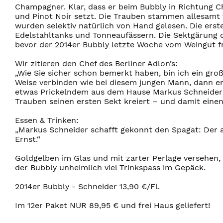
Champagner. Klar, dass er beim Bubbly in Richtung 
und Pinot Noir setzt. Die Trauben stammen allesamt
wurden selektiv natürlich von Hand gelesen. Die ers
Edelstahltanks und Tonneaufässern. Die Sektgärung d
bevor der 2014er Bubbly letzte Woche vom Weingut f
Wir zitieren den Chef des Berliner Adlon’s:
„Wie Sie sicher schon bemerkt haben, bin ich ein groß
Weise verbinden wie bei diesem jungen Mann, dann ent
etwas Prickelndem aus dem Hause Markus Schneider 
Trauben seinen ersten Sekt kreiert – und damit einen 
Essen & Trinken:
„Markus Schneider schafft gekonnt den Spagat: Der
Ernst.“
Goldgelben im Glas und mit zarter Perlage versehen
der Bubbly unheimlich viel Trinkspass im Gepäck.
2014er Bubbly - Schneider 13,90 €/Fl.
Im 12er Paket NUR 89,95 € und frei Haus geliefert!