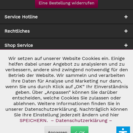
Eine Bestellung widerrufen
Service Hotline
Rechtliches
Shop Service
Wir setzen auf unserer Website Cookies ein. Einige
Aktiv
Notwendig
Zahlung & Versand
helfen dabei unser Angebot zu analysieren und zu
verbessern, andere sind zwingend notwendig für den
Betrieb der Website. Wir sammeln und verarbeiten
Inaktiv
Marketing
Ihre Daten für Analyse und Marketing nur dann,
wenn Sie uns durch Klick auf „OK“ Ihr Einverständnis
geben. Über „Anpassen“ können Sie darüber
Inaktiv
Tracking
entscheiden, welche Cookies Sie zulassen oder
* ALLE PREISE INKL. GESETZL. UMSATZSTEUER ZZGL.
ablehnen. Weitere Informationen finden Sie in
VERSANDKOSTEN
UND GGF. NACHNAHMEGEBÜHREN, WENN NICHT
unserer Datenschutzerklärung. Nachträglich können
Inaktiv
ANDERS BESCHRIEBEN
Personalisierung
Sie Ihre Einstellung jederzeit ändern und hier
© 2026 C&D WEINHANDEL - ALL RIGHTS RESERVED. THEME BY
SPEICHERN.
– Datenschutzerklärung –
THEMEWARE®
Inaktiv
Service
Anpassen
✓ OK