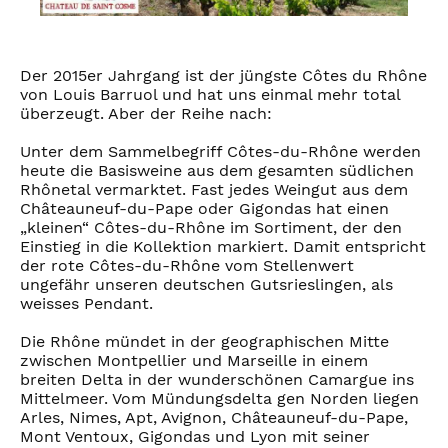
Der 2015er Jahrgang ist der jüngste Côtes du Rhône
von Louis Barruol und hat uns einmal mehr total
überzeugt. Aber der Reihe nach:
Unter dem Sammelbegriff Côtes-du-Rhône werden
heute die Basisweine aus dem gesamten südlichen
Rhônetal vermarktet. Fast jedes Weingut aus dem
Châteauneuf-du-Pape oder Gigondas hat einen
„kleinen“ Côtes-du-Rhône im Sortiment, der den
Einstieg in die Kollektion markiert. Damit entspricht
der rote Côtes-du-Rhône vom Stellenwert
ungefähr unseren deutschen Gutsrieslingen, als
weisses Pendant.
Die Rhône mündet in der geographischen Mitte
zwischen Montpellier und Marseille in einem
breiten Delta in der wunderschönen Camargue ins
Mittelmeer. Vom Mündungsdelta gen Norden liegen
Arles, Nimes, Apt, Avignon, Châteauneuf-du-Pape,
Mont Ventoux, Gigondas und Lyon mit seiner