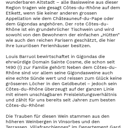
wunderbaren Altstadt – alle Basisweine aus dieser
Region tragen wie gesagt Côtes-du-Rhône auf dem
Etikett, wenn Sie keiner anderen grossen
Appellation wie dem Châteauneuf-du-Pape oder
dem Gigondas angehören. Der rote Côtes-du-
Rhône ist ein grundehrlicher Tischwein und wird
sowohl von den Bewohnern der einfachen „Hütten“
wie auch den reichen Parisern geschätzt, die hier
ihre luxuriösen Ferienhäuser besitzen.
Louis Barruol bewirtschaftet in Gigondas die
ehrwürdige Domain Sainte Cosme, die schon seit
1490 (!) zur Familie gehört! Neben dem Côtes-du-
Rhône sind vor allem seine Gigondasweine auch
eine echte Sünde wert und reissen zum Glück keine
grösseren Löcher in den Geldbeutel – jedoch sein
Côtes-du-Rhône überzeugt auf der ganzen Linie
mit einem unschlagbaren Preisleistungsverhältnis
und zählt für uns bereits seit Jahren zum besten
Côtes-du-Rhône!
Die Trauben für diesen Wein stammen aus den
höheren Weinbergen in Vinsorbes und den
Terrassen „Villafranchiennes“ im Departement Gard.