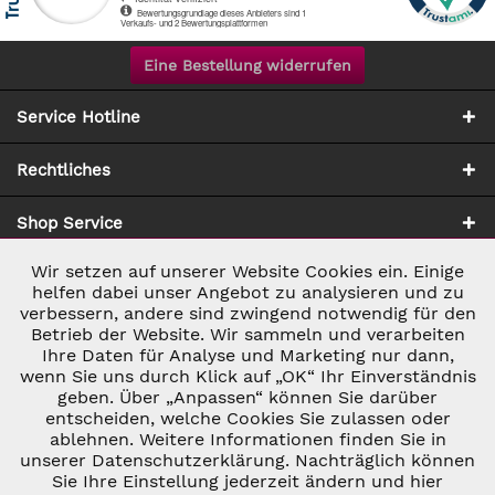
Eine Bestellung widerrufen
Service Hotline
Rechtliches
Shop Service
Wir setzen auf unserer Website Cookies ein. Einige
Aktiv
Notwendig
Zahlung & Versand
helfen dabei unser Angebot zu analysieren und zu
verbessern, andere sind zwingend notwendig für den
Betrieb der Website. Wir sammeln und verarbeiten
Inaktiv
Marketing
Ihre Daten für Analyse und Marketing nur dann,
wenn Sie uns durch Klick auf „OK“ Ihr Einverständnis
geben. Über „Anpassen“ können Sie darüber
Inaktiv
Tracking
entscheiden, welche Cookies Sie zulassen oder
* ALLE PREISE INKL. GESETZL. UMSATZSTEUER ZZGL.
ablehnen. Weitere Informationen finden Sie in
VERSANDKOSTEN
UND GGF. NACHNAHMEGEBÜHREN, WENN NICHT
unserer Datenschutzerklärung. Nachträglich können
Inaktiv
ANDERS BESCHRIEBEN
Personalisierung
Sie Ihre Einstellung jederzeit ändern und hier
© 2026 C&D WEINHANDEL - ALL RIGHTS RESERVED. THEME BY