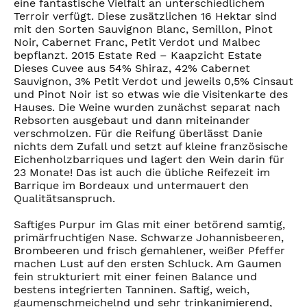
eine fantastische Vielfalt an unterschiedlichem
Terroir verfügt. Diese zusätzlichen 16 Hektar sind
mit den Sorten Sauvignon Blanc, Semillon, Pinot
Noir, Cabernet Franc, Petit Verdot und Malbec
bepflanzt. 2015 Estate Red – Kaapzicht Estate
Dieses Cuvee aus 54% Shiraz, 42% Cabernet
Sauvignon, 3% Petit Verdot und jeweils 0,5% Cinsaut
und Pinot Noir ist so etwas wie die Visitenkarte des
Hauses. Die Weine wurden zunächst separat nach
Rebsorten ausgebaut und dann miteinander
verschmolzen. Für die Reifung überlässt Danie
nichts dem Zufall und setzt auf kleine französische
Eichenholzbarriques und lagert den Wein darin für
23 Monate! Das ist auch die übliche Reifezeit im
Barrique im Bordeaux und untermauert den
Qualitätsanspruch.
Saftiges Purpur im Glas mit einer betörend samtig,
primärfruchtigen Nase. Schwarze Johannisbeeren,
Brombeeren und frisch gemahlener, weißer Pfeffer
machen Lust auf den ersten Schluck. Am Gaumen
fein strukturiert mit einer feinen Balance und
bestens integrierten Tanninen. Saftig, weich,
gaumenschmeichelnd und sehr trinkanimierend,