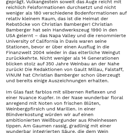
geprägt. Vulkangestein soweit das Auge reicht mit
reichlich Felsformationen durchsetzt und nicht
weniger als 180 verschiedene Bodenformationen auf
relativ kleinem Raum, das ist die Heimat der
Rebstöcke von Christian Bamberger! Christian
Bamberger hat sein Handwerkszeug 1990 in den
USA gelernt – das Napa Valley und die renommierte
University of California in Davis waren seine
Stationen, bevor er über einen Ausflug in die
Finanzwelt 2004 wieder in das elterliche Weingut
zurückkehrte. Nicht weniger als 14 Generationen
blicken stolz auf 350 Jahre Weinbau an der Nahe
zurück! Die Redaktionen von Gault Millau, Falstaff,
VINUM hat Christian Bamberger schon überzeugt
und bereits einige Auszeichnungen erhalten.
Im Glas fast farblos mit silbernen Reflexen und
einer Nuance Kupfer. In der Nase wunderbar floral
anregend mit Noten von frischen Blüten,
Weinbergpfirsich und Marillen. In einer
Blindverkostung würden wir auf einen
ambitionierten Weißburgunder aus Rheinhessen
tippen. Am Gaumen rassig, gradlinig mit einer
wunderbar integrierten Säure, die dem Wein