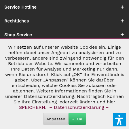
Service Hotline
Rechtliches
Shop Service
Wir setzen auf unserer Website Cookies ein. Einige
Aktiv
Notwendig
Zahlung & Versand
helfen dabei unser Angebot zu analysieren und zu
verbessern, andere sind zwingend notwendig für den
Betrieb der Website. Wir sammeln und verarbeiten
Inaktiv
Marketing
Ihre Daten für Analyse und Marketing nur dann,
wenn Sie uns durch Klick auf „OK“ Ihr Einverständnis
geben. Über „Anpassen“ können Sie darüber
Inaktiv
Tracking
entscheiden, welche Cookies Sie zulassen oder
ablehnen. Weitere Informationen finden Sie in
* ALLE PREISE INKL. GESETZL. UMSATZSTEUER ZZGL.
VERSANDKOSTEN
UND GGF. NACHNAHMEGEBÜHREN, WENN NICHT
unserer Datenschutzerklärung. Nachträglich können
Inaktiv
Personalisierung
ANDERS BESCHRIEBEN
Sie Ihre Einstellung jederzeit ändern und hier
© 2026 C&D WEINHANDEL - ALL RIGHTS RESERVED. THEME BY
SPEICHERN.
– Datenschutzerklärung –
THEMEWARE®
Inaktiv
Service
Anpassen
✓ OK