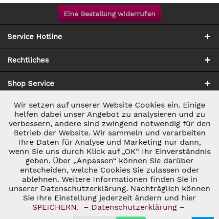
Eine Bestellung widerrufen
Service Hotline
Rechtliches
Shop Service
Wir setzen auf unserer Website Cookies ein. Einige
Aktiv
Notwendig
Zahlung & Versand
helfen dabei unser Angebot zu analysieren und zu
verbessern, andere sind zwingend notwendig für den
Betrieb der Website. Wir sammeln und verarbeiten
Inaktiv
Marketing
Ihre Daten für Analyse und Marketing nur dann,
wenn Sie uns durch Klick auf „OK“ Ihr Einverständnis
geben. Über „Anpassen“ können Sie darüber
Inaktiv
Tracking
entscheiden, welche Cookies Sie zulassen oder
* ALLE PREISE INKL. GESETZL. UMSATZSTEUER ZZGL.
ablehnen. Weitere Informationen finden Sie in
VERSANDKOSTEN
UND GGF. NACHNAHMEGEBÜHREN, WENN NICHT
unserer Datenschutzerklärung. Nachträglich können
Inaktiv
ANDERS BESCHRIEBEN
Personalisierung
Sie Ihre Einstellung jederzeit ändern und hier
© 2026 C&D WEINHANDEL - ALL RIGHTS RESERVED. THEME BY
SPEICHERN.
– Datenschutzerklärung –
THEMEWARE®