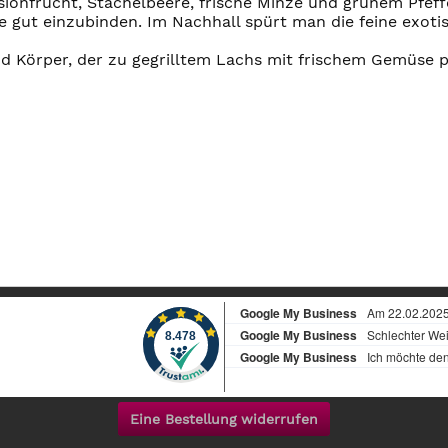
ionfrucht, Stachelbeere, frische Minze und grünem Pfeff
e gut einzubinden. Im Nachhall spürt man die feine exoti
nd Körper, der zu gegrilltem Lachs mit frischem Gemüse
Eine Bestellung widerrufen