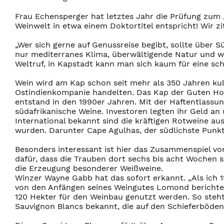
Frau Echensperger hat letztes Jahr die Prüfung zum 
Weinwelt in etwa einem Doktortitel entspricht! Wir zi
„Wer sich gerne auf Genussreise begibt, sollte über S
nur mediterranes Klima, überwältigende Natur und 
Weltruf, in Kapstadt kann man sich kaum für eine schi
Wein wird am Kap schon seit mehr als 350 Jahren kul
Ostindienkompanie handelten. Das Kap der Guten Hof
entstand in den 1990er Jahren. Mit der Haftentlass
südafrikanische Weine. Investoren legten ihr Geld a
International bekannt sind die kräftigen Rotweine aus
wurden. Darunter Cape Agulhas, der südlichste Punkt 
Besonders interessant ist hier das Zusammenspiel vo
dafür, dass die Trauben dort sechs bis acht Wochen s
die Erzeugung besonderer Weißweine.
Winzer Wayne Gabb hat das sofort erkannt. „Als ich 
von den Anfängen seines Weingutes Lomond berichtet
120 Hekter für den Weinbau genutzt werden. So steht
Sauvignon Blancs bekannt, die auf den Schieferböden