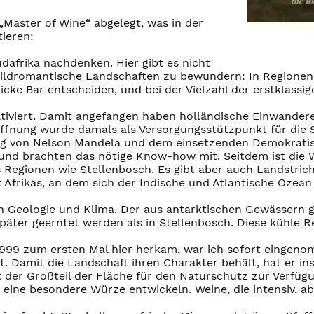
„Master of Wine“ abgelegt, was in der
tieren:
üdafrika nachdenken. Hier gibt es nicht
wildromantische Landschaften zu bewundern: In Regionen
cke Bar entscheiden, und bei der Vielzahl der erstklassige
tiviert. Damit angefangen haben holländische Einwanderer
fnung wurde damals als Versorgungsstützpunkt für die 
ung von Nelson Mandela und dem einsetzenden Demokratisi
n und brachten das nötige Know-how mit. Seitdem ist die 
 Regionen wie Stellenbosch. Es gibt aber auch Landstriche
Afrikas, an dem sich der Indische und Atlantische Ozean 
n Geologie und Klima. Der aus antarktischen Gewässern 
päter geerntet werden als in Stellenbosch. Diese kühle R
1999 zum ersten Mal hier herkam, war ich sofort eingeno
. Damit die Landschaft ihren Charakter behält, hat er i
 der Großteil der Fläche für den Naturschutz zur Verfügu
 eine besondere Würze entwickeln. Weine, die intensiv, a