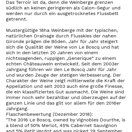
Das Terroir ist da, denn die Weinberge grenzen
südlich an keinen geringeren als Calon-Segur und
werden nur durch ein ausgetrocknetes Flussbett
getrennt.
Mustergültige 18ha Weinberge mit der typischen,
natürlichen Drainage durch Flusskies der nahen
Gironde prägen die Böden. Jahr für Jahr steigert
sich die Qualität der Weine von Le Boscq und hat
sich in den letzten 20 Jahren von einem
nichtssagenden, ruppigen „Generique“ zu einem
echten Châteauwein entwickelt. Seit dem 2003er
Jahrgang führen wir den Le Boscq Jahr für Jahr
und wurden Zeuge der stetigen Verbesserung. Der
Charakter der Weine zeigt mittlerweile die Kraft der
Appellation und seit 2003 auch eine große Finesse,
die ein klassifiziertes Gut ausmacht. Die Weine sind
immer noch sehr bezahlbar und überzeugen auf der
ganzen Linie und das gilt vor allem für den 2016er
Jahrgang.
Flaschenbewertung (Dezember 2018):
"The 2016 Le Boscq, owned by Vignobles Dourthe, is
a blend of 50% Merlot, 45% Cabernet Sauvignon
and 5% Petit Verdot and was picked 29 September