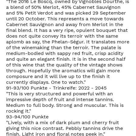
"The 2016 Le Boscq, owned by Vignobles Dourthe, is
a blend of 50% Merlot, 45% Cabernet Sauvignon
and 5% Petit Verdot and was picked 29 September
until 20 October. This represents a move towards
Cabernet Sauvignon and away from Merlot in the
final blend. It has a very ripe, opulent bouquet that
does not quite convey its terroir with the same
aplomb as say, the Phelan-Ségur. It translates more
of the winemaking than the terroir. The palate is
medium-bodied with sappy red fruit, crisp acidity
and quite an elegant finish. It is in the second half
of this wine that the quality of the vintage shows
through. Hopefully the aromatics will gain more
composure and it will live up to the finish it
currently displays. One to watch."
91-93/100 Punkte - Trinkreife: 2022 - 2045
"This is very structured and powerful with an
impressive depth of fruit and intense tannins.
Medium to full body. Strong and muscular. This is
rocking it."
93-94/100 Punkte
"Lively, with a mix of dark plum and cherry fruit
giving this nice contrast. Pebbly tannins drive the
finish. Light iron and floral notes peek in."