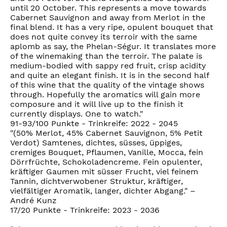
until 20 October. This represents a move towards
Cabernet Sauvignon and away from Merlot in the
final blend. It has a very ripe, opulent bouquet that
does not quite convey its terroir with the same
aplomb as say, the Phelan-Ségur. It translates more
of the winemaking than the terroir. The palate is
medium-bodied with sappy red fruit, crisp acidity
and quite an elegant finish. It is in the second half
of this wine that the quality of the vintage shows
through. Hopefully the aromatics will gain more
composure and it will live up to the finish it
currently displays. One to watch."
91-93/100 Punkte - Trinkreife: 2022 - 2045
"(50% Merlot, 45% Cabernet Sauvignon, 5% Petit
Verdot) Samtenes, dichtes, süsses, üppiges,
cremiges Bouquet, Pflaumen, Vanille, Mocca, fein
Dörrfrüchte, Schokoladencreme. Fein opulenter,
kräftiger Gaumen mit süsser Frucht, viel feinem
Tannin, dichtverwobener Struktur, kräftiger,
vielfältiger Aromatik, langer, dichter Abgang." –
André Kunz
17/20 Punkte - Trinkreife: 2023 - 2036