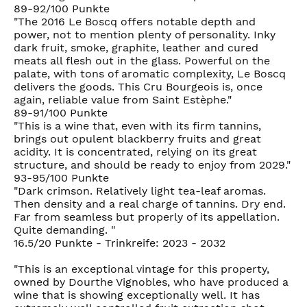
89-92/100 Punkte
"The 2016 Le Boscq offers notable depth and
power, not to mention plenty of personality. Inky
dark fruit, smoke, graphite, leather and cured
meats all flesh out in the glass. Powerful on the
palate, with tons of aromatic complexity, Le Boscq
delivers the goods. This Cru Bourgeois is, once
again, reliable value from Saint Estèphe."
89-91/100 Punkte
"This is a wine that, even with its firm tannins,
brings out opulent blackberry fruits and great
acidity. It is concentrated, relying on its great
structure, and should be ready to enjoy from 2029."
93-95/100 Punkte
"Dark crimson. Relatively light tea-leaf aromas.
Then density and a real charge of tannins. Dry end.
Far from seamless but properly of its appellation.
Quite demanding. "
16.5/20 Punkte - Trinkreife: 2023 - 2032
"This is an exceptional vintage for this property,
owned by Dourthe Vignobles, who have produced a
wine that is showing exceptionally well. It has