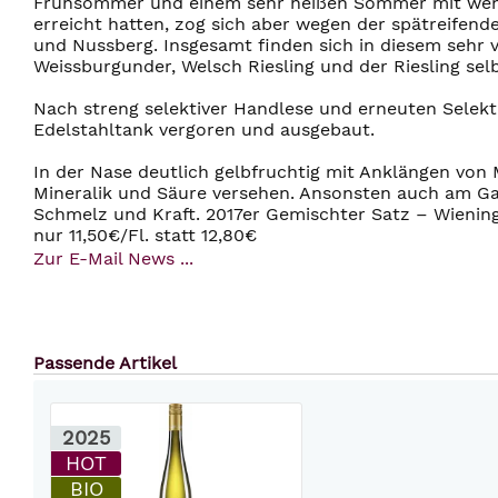
Frühsommer und einem sehr heißen Sommer mit wenig 
erreicht hatten, zog sich aber wegen der spätreifen
und Nussberg. Insgesamt finden sich in diesem sehr vi
Weissburgunder, Welsch Riesling und der Riesling selb
Nach streng selektiver Handlese und erneuten Selek
Edelstahltank vergoren und ausgebaut.
In der Nase deutlich gelbfruchtig mit Anklängen von
Mineralik und Säure versehen. Ansonsten auch am Ga
Schmelz und Kraft. 2017er Gemischter Satz – Wienin
nur 11,50€/Fl. statt 12,80€
Zur E-Mail News ...
Passende Artikel
2025
HOT
BIO