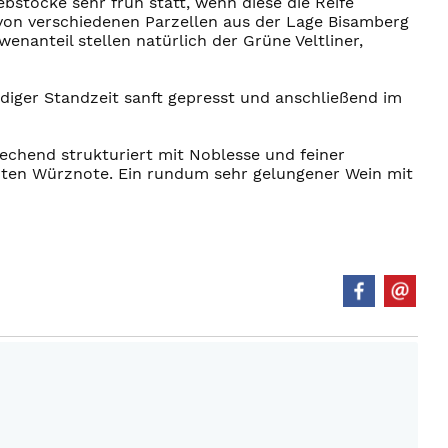
töcke sehr früh statt, wenn diese die Reife
 von verschiedenen Parzellen aus der Lage Bisamberg
enanteil stellen natürlich der Grüne Veltliner,
iger Standzeit sanft gepresst und anschließend im
echend strukturiert mit Noblesse und feiner
chten Würznote. Ein rundum sehr gelungener Wein mit