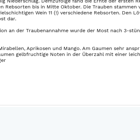
Niederschlag. Demzufolge fand die Ernte der ersten Rebs
den Rebsorten bis in Mitte Oktober. Die Trauben stammen
elschichtigen Wein 11 (!) verschiedene Rebsorten. Den Löw
st dar.
tion an der Traubenannahme wurde der Most nach 3-stünd
 Mirabellen, Aprikosen und Mango. Am Gaumen sehr anspr
umen gelbfruchtige Noten in der Überzahl mit einer lei
ger