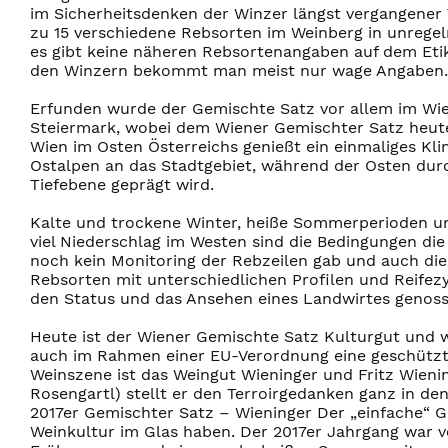
im Sicherheitsdenken der Winzer längst vergangener 
zu 15 verschiedene Rebsorten im Weinberg in unreg
es gibt keine näheren Rebsortenangaben auf dem Etik
den Winzern bekommt man meist nur wage Angaben.
Erfunden wurde der Gemischte Satz vor allem im Wi
Steiermark, wobei dem Wiener Gemischter Satz heut
Wien im Osten Österreichs genießt ein einmaliges Kli
Ostalpen an das Stadtgebiet, während der Osten dur
Tiefebene geprägt wird.
Kalte und trockene Winter, heiße Sommerperioden und
viel Niederschlag im Westen sind die Bedingungen die
noch kein Monitoring der Rebzeilen gab und auch die K
Rebsorten mit unterschiedlichen Profilen und Reifezy
den Status und das Ansehen eines Landwirtes genos
Heute ist der Wiener Gemischte Satz Kulturgut und w
auch im Rahmen einer EU-Verordnung eine geschützte 
Weinszene ist das Weingut Wieninger und Fritz Wieni
Rosengartl) stellt er den Terroirgedanken ganz in d
2017er Gemischter Satz – Wieninger Der „einfache“ G
Weinkultur im Glas haben. Der 2017er Jahrgang war v