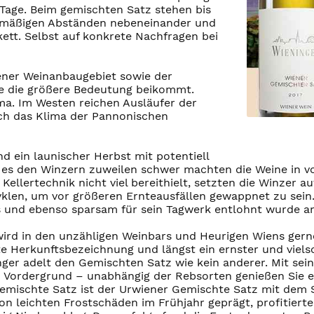
Tage. Beim gemischten Satz stehen bis
elmäßigen Abständen nebeneinander und
ett. Selbst auf konkrete Nachfragen bei
ener Weinanbaugebiet sowie der
e die größere Bedeutung beikommt.
ma. Im Westen reichen Ausläufer der
ch das Klima der Pannonischen
 ein launischer Herbst mit potentiell
 es den Winzern zuweilen schwer machten die Weine in vol
ellertechnik nicht viel bereithielt, setzten die Winzer au
klen, um vor größeren Ernteausfällen gewappnet zu sein.
s und ebenso sparsam für sein Tagwerk entlohnt wurde a
ird in den unzähligen Weinbars und Heurigen Wiens gerne 
Herkunftsbezeichnung und längst ein ernster und vielsc
nger adelt den Gemischten Satz wie kein anderer. Mit s
en Vordergrund – unabhängig der Rebsorten genießen Sie 
emischte Satz ist der Urwiener Gemischte Satz mit dem 
on leichten Frostschäden im Frühjahr geprägt, profitiert