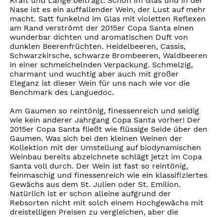
Kraft und Länge beiträgt. Schon im Glas und in der
Nase ist es ein auffallender Wein, der Lust auf mehr
macht. Satt funkelnd im Glas mit violetten Reflexen
am Rand verströmt der 2015er Copa Santa einen
wunderbar dichten und aromatischen Duft von
dunklen Beerenfrüchten. Heidelbeeren, Cassis,
Schwarzkirsche, schwarze Brombeeren, Waldbeeren
in einer schmeichelnden Verpackung. Schmelzig,
charmant und wuchtig aber auch mit großer
Eleganz ist dieser Wein für uns nach wie vor die
Benchmark des Languedoc.
Am Gaumen so reintönig, finessenreich und seidig
wie kein anderer Jahrgang Copa Santa vorher! Der
2015er Copa Santa fließt wie flüssige Seide über den
Gaumen. Was sich bei den kleinen Weinen der
Kollektion mit der Umstellung auf biodynamischen
Weinbau bereits abzeichnete schlägt jetzt im Copa
Santa voll durch. Der Wein ist fast so reintönig,
feinmaschig und finessenreich wie ein klassifiziertes
Gewächs aus dem St. Julien oder St. Emilion.
Natürlich ist er schon alleine aufgrund der
Rebsorten nicht mit solch einem Hochgewächs mit
dreistelligen Preisen zu vergleichen, aber die