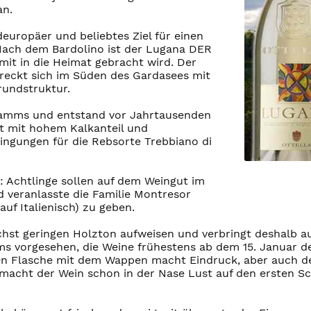
an.
europäer und beliebtes Ziel für einen
ach dem Bardolino ist der Lugana DER
mit in die Heimat gebracht wird. Der
reckt sich im Süden des Gardasees mit
rundstruktur.
tkamms und entstand vor Jahrtausenden
 mit hohem Kalkanteil und
ingungen für die Rebsorte Trebbiano di
: Achtlinge sollen auf dem Weingut im
d veranlasste die Familie Montresor
uf Italienisch) zu geben.
t geringen Holzton aufweisen und verbringt deshalb auc
s vorgesehen, die Weine frühestens ab dem 15. Januar des
en Flasche mit dem Wappen macht Eindruck, aber auch der
acht der Wein schon in der Nase Lust auf den ersten Sc