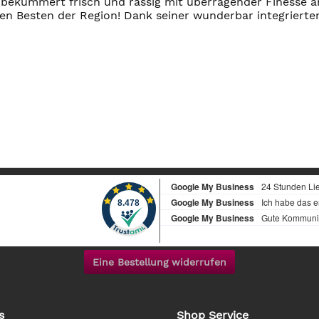
bekümmert frisch und rassig mit überragender Finesse 
en Besten der Region! Dank seiner wunderbar integrierten,
Eine Bestellung widerrufen
s
Shop Service