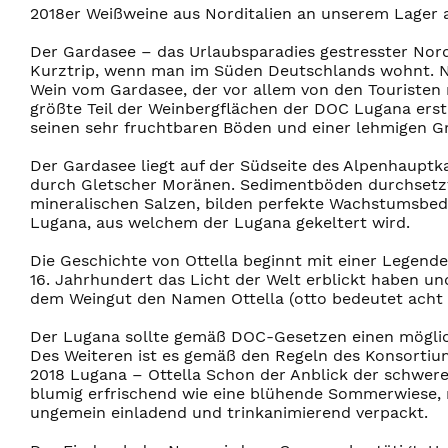
2018er Weißweine aus Norditalien an unserem Lager 
Der Gardasee – das Urlaubsparadies gestresster Nord
Kurztrip, wenn man im Süden Deutschlands wohnt. N
Wein vom Gardasee, der vor allem von den Touristen 
größte Teil der Weinbergflächen der DOC Lugana erst
seinen sehr fruchtbaren Böden und einer lehmigen G
Der Gardasee liegt auf der Südseite des Alpenhaup
durch Gletscher Moränen. Sedimentböden durchsetzt
mineralischen Salzen, bilden perfekte Wachstumsbed
Lugana, aus welchem der Lugana gekeltert wird.
Die Geschichte von Ottella beginnt mit einer Legende
16. Jahrhundert das Licht der Welt erblickt haben un
dem Weingut den Namen Ottella (otto bedeutet acht a
Der Lugana sollte gemäß DOC-Gesetzen einen möglichs
Des Weiteren ist es gemäß den Regeln des Konsortium
2018 Lugana – Ottella Schon der Anblick der schwer
blumig erfrischend wie eine blühende Sommerwiese, m
ungemein einladend und trinkanimierend verpackt.