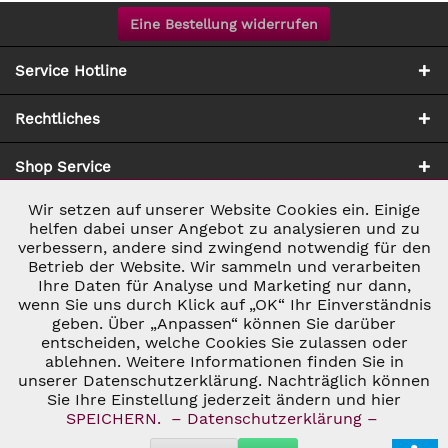
Eine Bestellung widerrufen
Service Hotline
Rechtliches
Shop Service
Wir setzen auf unserer Website Cookies ein. Einige
Aktiv
Notwendig
Zahlung & Versand
helfen dabei unser Angebot zu analysieren und zu
verbessern, andere sind zwingend notwendig für den
Betrieb der Website. Wir sammeln und verarbeiten
Inaktiv
Marketing
Ihre Daten für Analyse und Marketing nur dann,
wenn Sie uns durch Klick auf „OK“ Ihr Einverständnis
geben. Über „Anpassen“ können Sie darüber
Inaktiv
Tracking
entscheiden, welche Cookies Sie zulassen oder
ablehnen. Weitere Informationen finden Sie in
* ALLE PREISE INKL. GESETZL. UMSATZSTEUER ZZGL.
VERSANDKOSTEN
UND GGF. NACHNAHMEGEBÜHREN, WENN NICHT
unserer Datenschutzerklärung. Nachträglich können
Inaktiv
Personalisierung
ANDERS BESCHRIEBEN
Sie Ihre Einstellung jederzeit ändern und hier
© 2026 C&D WEINHANDEL - ALL RIGHTS RESERVED. THEME BY
SPEICHERN.
– Datenschutzerklärung –
THEMEWARE®