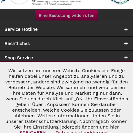
Eine Bestellung widerrufen
Service Hotline
Rechtliches
Shop Service
Wir setzen auf unserer Website Cookies ein. Einige
Aktiv
Notwendig
Zahlung & Versand
helfen dabei unser Angebot zu analysieren und zu
verbessern, andere sind zwingend notwendig für den
Betrieb der Website. Wir sammeln und verarbeiten
Inaktiv
Marketing
Ihre Daten für Analyse und Marketing nur dann,
wenn Sie uns durch Klick auf „OK“ Ihr Einverständnis
geben. Über „Anpassen“ können Sie darüber
Inaktiv
Tracking
entscheiden, welche Cookies Sie zulassen oder
ablehnen. Weitere Informationen finden Sie in
* ALLE PREISE INKL. GESETZL. UMSATZSTEUER ZZGL.
VERSANDKOSTEN
UND GGF. NACHNAHMEGEBÜHREN, WENN NICHT
unserer Datenschutzerklärung. Nachträglich können
Inaktiv
Personalisierung
ANDERS BESCHRIEBEN
Sie Ihre Einstellung jederzeit ändern und hier
© 2026 C&D WEINHANDEL - ALL RIGHTS RESERVED. THEME BY
SPEICHERN.
– Datenschutzerklärung –