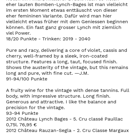
eher lauten Bomben-Lynch-Bages ist man vielleicht
im ersten Moment etwas enttäuscht von dieser
eher femininen Variante. Dafür wird man hier
vielleicht etwas früher mit dem Geniessen beginnen
können. Ein fast ganz grosser Lynch mit ziemlich
viel Power.
18/20 Punkte - Trinken: 2019 - 2040
Pure and racy, delivering a core of violet, cassis and
cherry, well-framed by a sleek, iron-coated
structure. Features a long, taut, focused finish.
Shows the austerity of the vintage, but this remains
long and pure, with fine cut. —J.M.
91-94/100 Punkte
A fruity wine for the vintage with dense tannins. Full
body, with impressive structure. Long finish.
Generous and attractive. I like the balance and
precision for the vintage.
93-94 Punkte
2012 Château Lynch Bages - 5. Cru classé Pauillac
0,75l. 76,95 €
2012 Château Rauzan-Segla - 2. Cru Classe Margaux