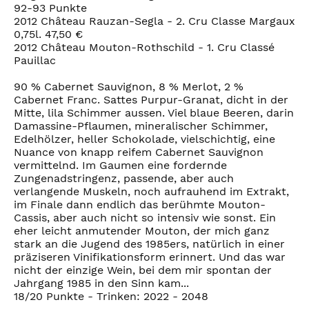
92-93 Punkte
2012 Château Rauzan-Segla - 2. Cru Classe Margaux
0,75l. 47,50 €
2012 Château Mouton-Rothschild - 1. Cru Classé
Pauillac
90 % Cabernet Sauvignon, 8 % Merlot, 2 %
Cabernet Franc. Sattes Purpur-Granat, dicht in der
Mitte, lila Schimmer aussen. Viel blaue Beeren, darin
Damassine-Pflaumen, mineralischer Schimmer,
Edelhölzer, heller Schokolade, vielschichtig, eine
Nuance von knapp reifem Cabernet Sauvignon
vermittelnd. Im Gaumen eine fordernde
Zungenadstringenz, passende, aber auch
verlangende Muskeln, noch aufrauhend im Extrakt,
im Finale dann endlich das berühmte Mouton-
Cassis, aber auch nicht so intensiv wie sonst. Ein
eher leicht anmutender Mouton, der mich ganz
stark an die Jugend des 1985ers, natürlich in einer
präziseren Vinifikationsform erinnert. Und das war
nicht der einzige Wein, bei dem mir spontan der
Jahrgang 1985 in den Sinn kam...
18/20 Punkte - Trinken: 2022 - 2048