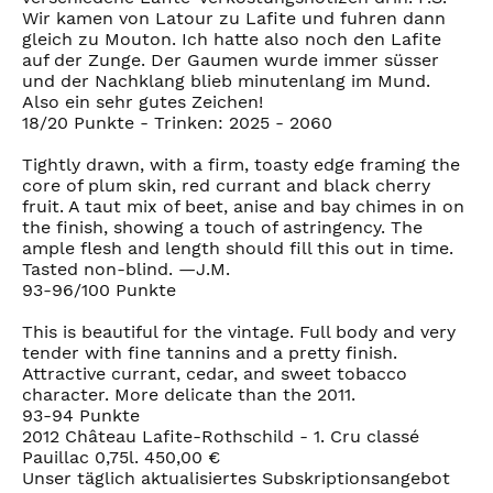
Wir kamen von Latour zu Lafite und fuhren dann
gleich zu Mouton. Ich hatte also noch den Lafite
auf der Zunge. Der Gaumen wurde immer süsser
und der Nachklang blieb minutenlang im Mund.
Also ein sehr gutes Zeichen!
18/20 Punkte - Trinken: 2025 - 2060
Tightly drawn, with a firm, toasty edge framing the
core of plum skin, red currant and black cherry
fruit. A taut mix of beet, anise and bay chimes in on
the finish, showing a touch of astringency. The
ample flesh and length should fill this out in time.
Tasted non-blind. —J.M.
93-96/100 Punkte
This is beautiful for the vintage. Full body and very
tender with fine tannins and a pretty finish.
Attractive currant, cedar, and sweet tobacco
character. More delicate than the 2011.
93-94 Punkte
2012 Château Lafite-Rothschild - 1. Cru classé
Pauillac 0,75l. 450,00 €
Unser täglich aktualisiertes Subskriptionsangebot