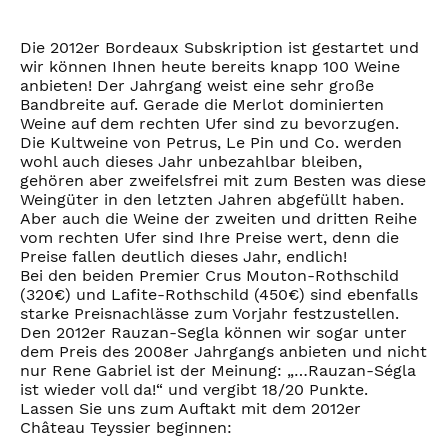
Die 2012er Bordeaux Subskription ist gestartet und
wir können Ihnen heute bereits knapp 100 Weine
anbieten! Der Jahrgang weist eine sehr große
Bandbreite auf. Gerade die Merlot dominierten
Weine auf dem rechten Ufer sind zu bevorzugen.
Die Kultweine von Petrus, Le Pin und Co. werden
wohl auch dieses Jahr unbezahlbar bleiben,
gehören aber zweifelsfrei mit zum Besten was diese
Weingüter in den letzten Jahren abgefüllt haben.
Aber auch die Weine der zweiten und dritten Reihe
vom rechten Ufer sind Ihre Preise wert, denn die
Preise fallen deutlich dieses Jahr, endlich!
Bei den beiden Premier Crus Mouton-Rothschild
(320€) und Lafite-Rothschild (450€) sind ebenfalls
starke Preisnachlässe zum Vorjahr festzustellen.
Den 2012er Rauzan-Segla können wir sogar unter
dem Preis des 2008er Jahrgangs anbieten und nicht
nur Rene Gabriel ist der Meinung: „…Rauzan-Ségla
ist wieder voll da!“ und vergibt 18/20 Punkte.
Lassen Sie uns zum Auftakt mit dem 2012er
Château Teyssier beginnen: