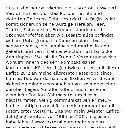
91 % Cabernet Sauvignon, 8.5 % Merlot. 0.5% Petit
Verdot. Extrem dunkles Purpur mit lila und
violetten Reflexen. Sehr reserviert zu Begin, zeigt
somit sicherlich seine würzige Tiefe an, Teer,
Trüffel, Schwarztee, Brombeerstauden und
Szechuanpfeffer, aber wie gesagt; alles befindet
sich im Untergrund. Im Gaumen blau - bis
schwarzbeerig, die Tannine sind mürbe, in sich
gekehrt und vermitteln eine schon fast barocke
Adstringenz. Wo ist die Frucht? Vermutungsweise
wohl im Innern des sehr kompakt daher
kommenden Körpers. Irgendwie erinnert mit dieser
Lafite 2012 an meine allererste Fassprobe eines
Lafites. Das war damals der 1985er. Er wird wohl
sicherlich mindestens auch so gut sein oder eher
darüber liegen. Auf alle Fälle braucht es eine
ziemliche Portion Wahrsagerei um diesen
halbstummen, wenig kommunikativen Primeur-
Lafite richtig einzuschätzen. Also momentan mit
reservierter Wertung. Das war mein 84igster Lafite-
Jahrgangskontakt von 1865 bis 2012. Insgesamt
habe ich auf www.bxtotal.com mehr als 500
verschiedene Lafite-Verkostungsnotizen drin. P.S.