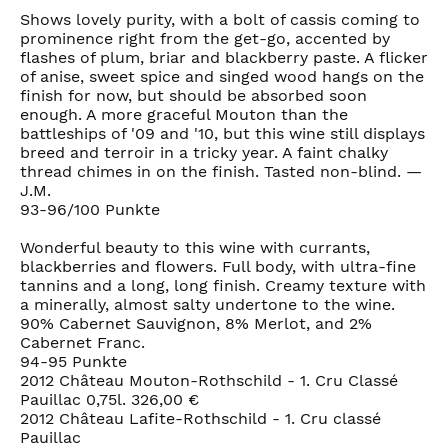
Shows lovely purity, with a bolt of cassis coming to
prominence right from the get-go, accented by
flashes of plum, briar and blackberry paste. A flicker
of anise, sweet spice and singed wood hangs on the
finish for now, but should be absorbed soon
enough. A more graceful Mouton than the
battleships of '09 and '10, but this wine still displays
breed and terroir in a tricky year. A faint chalky
thread chimes in on the finish. Tasted non-blind. —
J.M.
93-96/100 Punkte
Wonderful beauty to this wine with currants,
blackberries and flowers. Full body, with ultra-fine
tannins and a long, long finish. Creamy texture with
a minerally, almost salty undertone to the wine.
90% Cabernet Sauvignon, 8% Merlot, and 2%
Cabernet Franc.
94-95 Punkte
2012 Château Mouton-Rothschild - 1. Cru Classé
Pauillac 0,75l. 326,00 €
2012 Château Lafite-Rothschild - 1. Cru classé
Pauillac