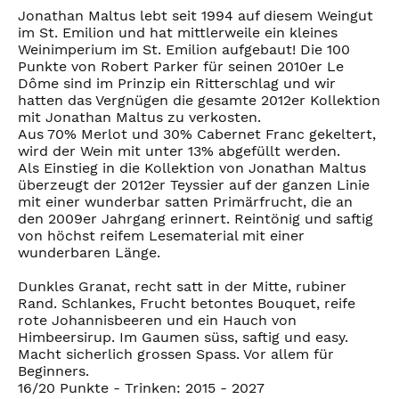
Jonathan Maltus lebt seit 1994 auf diesem Weingut
im St. Emilion und hat mittlerweile ein kleines
Weinimperium im St. Emilion aufgebaut! Die 100
Punkte von Robert Parker für seinen 2010er Le
Dôme sind im Prinzip ein Ritterschlag und wir
hatten das Vergnügen die gesamte 2012er Kollektion
mit Jonathan Maltus zu verkosten.
Aus 70% Merlot und 30% Cabernet Franc gekeltert,
wird der Wein mit unter 13% abgefüllt werden.
Als Einstieg in die Kollektion von Jonathan Maltus
überzeugt der 2012er Teyssier auf der ganzen Linie
mit einer wunderbar satten Primärfrucht, die an
den 2009er Jahrgang erinnert. Reintönig und saftig
von höchst reifem Lesematerial mit einer
wunderbaren Länge.
Dunkles Granat, recht satt in der Mitte, rubiner
Rand. Schlankes, Frucht betontes Bouquet, reife
rote Johannisbeeren und ein Hauch von
Himbeersirup. Im Gaumen süss, saftig und easy.
Macht sicherlich grossen Spass. Vor allem für
Beginners.
16/20 Punkte - Trinken: 2015 - 2027