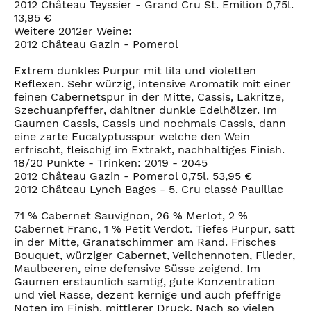
2012 Château Teyssier - Grand Cru St. Emilion 0,75l.
13,95 €
Weitere 2012er Weine:
2012 Château Gazin - Pomerol
Extrem dunkles Purpur mit lila und violetten
Reflexen. Sehr würzig, intensive Aromatik mit einer
feinen Cabernetspur in der Mitte, Cassis, Lakritze,
Szechuanpfeffer, dahitner dunkle Edelhölzer. Im
Gaumen Cassis, Cassis und nochmals Cassis, dann
eine zarte Eucalyptusspur welche den Wein
erfrischt, fleischig im Extrakt, nachhaltiges Finish.
18/20 Punkte - Trinken: 2019 - 2045
2012 Château Gazin - Pomerol 0,75l. 53,95 €
2012 Château Lynch Bages - 5. Cru classé Pauillac
71 % Cabernet Sauvignon, 26 % Merlot, 2 %
Cabernet Franc, 1 % Petit Verdot. Tiefes Purpur, satt
in der Mitte, Granatschimmer am Rand. Frisches
Bouquet, würziger Cabernet, Veilchennoten, Flieder,
Maulbeeren, eine defensive Süsse zeigend. Im
Gaumen erstaunlich samtig, gute Konzentration
und viel Rasse, dezent kernige und auch pfeffrige
Noten im Finish, mittlerer Druck. Nach so vielen