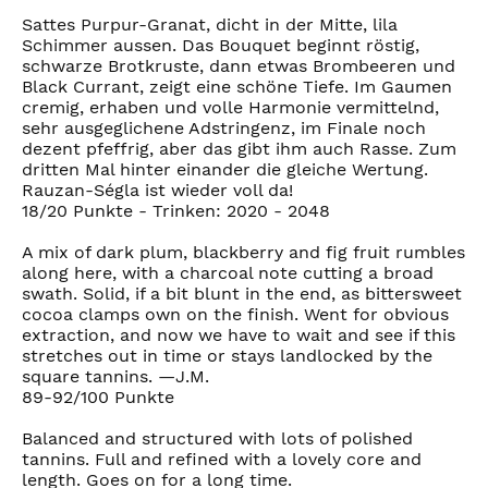
Sattes Purpur-Granat, dicht in der Mitte, lila
Schimmer aussen. Das Bouquet beginnt röstig,
schwarze Brotkruste, dann etwas Brombeeren und
Black Currant, zeigt eine schöne Tiefe. Im Gaumen
cremig, erhaben und volle Harmonie vermittelnd,
sehr ausgeglichene Adstringenz, im Finale noch
dezent pfeffrig, aber das gibt ihm auch Rasse. Zum
dritten Mal hinter einander die gleiche Wertung.
Rauzan-Ségla ist wieder voll da!
18/20 Punkte - Trinken: 2020 - 2048
A mix of dark plum, blackberry and fig fruit rumbles
along here, with a charcoal note cutting a broad
swath. Solid, if a bit blunt in the end, as bittersweet
cocoa clamps own on the finish. Went for obvious
extraction, and now we have to wait and see if this
stretches out in time or stays landlocked by the
square tannins. —J.M.
89-92/100 Punkte
Balanced and structured with lots of polished
tannins. Full and refined with a lovely core and
length. Goes on for a long time.