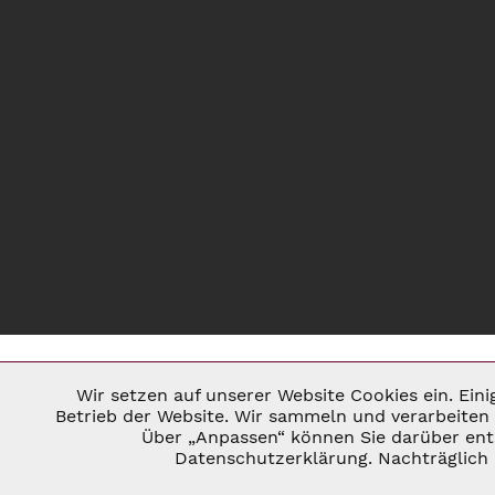
Wir setzen auf unserer Website Cookies ein. Ein
Notwendig
Betrieb der Website. Wir sammeln und verarbeiten 
Über „Anpassen“ können Sie darüber ents
* ALLE PREISE INKL. GESETZL. U
Datenschutzerklärung. Nachträglich 
Marketing
©