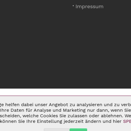
Impressum
ige helfen dabei unser Angebot zu analysieren und zu ve
Ihre Daten für Analyse und Marketing nur dann, wenn Sie 
cheiden, welche Cookies Sie zulassen oder ablehnen. Wei
MSATZSTEUER ZZGL.
VERSANDKOSTEN
UND GGF. NACHNAHMEGEBÜHREN, W
können Sie Ihre Einstellung jederzeit ändern und hier
SP
 2026 C&D WEINHANDEL - ALL RIGHTS RESERVED. THEME BY
THEMEWAR