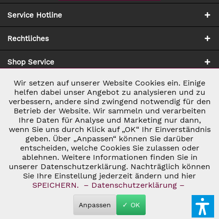
Service Hotline
Rechtliches
Shop Service
Wir setzen auf unserer Website Cookies ein. Einige
Aktiv
Notwendig
Zahlung & Versand
helfen dabei unser Angebot zu analysieren und zu
verbessern, andere sind zwingend notwendig für den
Betrieb der Website. Wir sammeln und verarbeiten
Inaktiv
Marketing
Ihre Daten für Analyse und Marketing nur dann,
wenn Sie uns durch Klick auf „OK“ Ihr Einverständnis
geben. Über „Anpassen“ können Sie darüber
Inaktiv
Tracking
entscheiden, welche Cookies Sie zulassen oder
ablehnen. Weitere Informationen finden Sie in
* ALLE PREISE INKL. GESETZL. UMSATZSTEUER ZZGL.
VERSANDKOSTEN
UND GGF. NACHNAHMEGEBÜHREN, WENN NICHT
unserer Datenschutzerklärung. Nachträglich können
Inaktiv
Personalisierung
ANDERS BESCHRIEBEN
Sie Ihre Einstellung jederzeit ändern und hier
© 2026 C&D WEINHANDEL - ALL RIGHTS RESERVED. THEME BY
SPEICHERN.
– Datenschutzerklärung –
THEMEWARE®
Inaktiv
Service
Anpassen
✓ OK