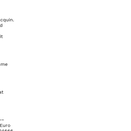
cquin.
nd
it
fume
at
~~
 Euro
=24666