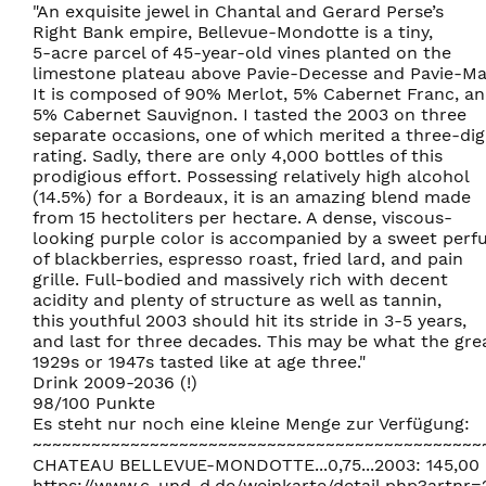
"An exquisite jewel in Chantal and Gerard Perse’s
Right Bank empire, Bellevue-Mondotte is a tiny,
5-acre parcel of 45-year-old vines planted on the
limestone plateau above Pavie-Decesse and Pavie-Ma
It is composed of 90% Merlot, 5% Cabernet Franc, a
5% Cabernet Sauvignon. I tasted the 2003 on three
separate occasions, one of which merited a three-dig
rating. Sadly, there are only 4,000 bottles of this
prodigious effort. Possessing relatively high alcohol
(14.5%) for a Bordeaux, it is an amazing blend made
from 15 hectoliters per hectare. A dense, viscous-
looking purple color is accompanied by a sweet per
of blackberries, espresso roast, fried lard, and pain
grille. Full-bodied and massively rich with decent
acidity and plenty of structure as well as tannin,
this youthful 2003 should hit its stride in 3-5 years,
and last for three decades. This may be what the gre
1929s or 1947s tasted like at age three."
Drink 2009-2036 (!)
98/100 Punkte
Es steht nur noch eine kleine Menge zur Verfügung:
~~~~~~~~~~~~~~~~~~~~~~~~~~~~~~~~~~~~~~~~~~~~~~
CHATEAU BELLEVUE-MONDOTTE...0,75...2003: 145,00
https://www.c-und-d.de/weinkarte/detail.php?artnr