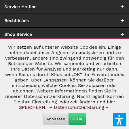
Service Hotline
Rechtliches
Shop Service
Wir setzen auf unserer Website Cookies ein. Einige
Aktiv
Notwendig
Zahlung & Versand
helfen dabei unser Angebot zu analysieren und zu
verbessern, andere sind zwingend notwendig für den
Betrieb der Website. Wir sammeln und verarbeiten
Inaktiv
Marketing
Ihre Daten für Analyse und Marketing nur dann,
wenn Sie uns durch Klick auf „OK“ Ihr Einverständnis
geben. Über „Anpassen“ können Sie darüber
Inaktiv
Tracking
entscheiden, welche Cookies Sie zulassen oder
* ALLE PREISE INKL. GESETZL. UMSATZSTEUER ZZGL.
ablehnen. Weitere Informationen finden Sie in
VERSANDKOSTEN
UND GGF. NACHNAHMEGEBÜHREN, WENN NICHT
unserer Datenschutzerklärung. Nachträglich können
Inaktiv
ANDERS BESCHRIEBEN
Personalisierung
Sie Ihre Einstellung jederzeit ändern und hier
© 2026 C&D WEINHANDEL - ALL RIGHTS RESERVED. THEME BY
SPEICHERN.
– Datenschutzerklärung –
THEMEWARE®
Inaktiv
Service
Anpassen
✓ OK