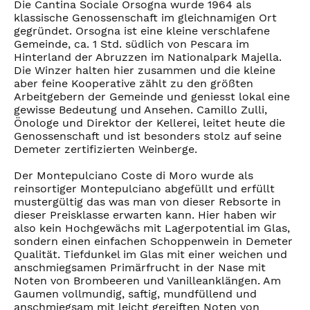
Die Cantina Sociale Orsogna wurde 1964 als
klassische Genossenschaft im gleichnamigen Ort
gegründet. Orsogna ist eine kleine verschlafene
Gemeinde, ca. 1 Std. südlich von Pescara im
Hinterland der Abruzzen im Nationalpark Majella.
Die Winzer halten hier zusammen und die kleine
aber feine Kooperative zählt zu den größten
Arbeitgebern der Gemeinde und geniesst lokal eine
gewisse Bedeutung und Ansehen. Camillo Zulli,
Önologe und Direktor der Kellerei, leitet heute die
Genossenschaft und ist besonders stolz auf seine
Demeter zertifizierten Weinberge.
Der Montepulciano Coste di Moro wurde als
reinsortiger Montepulciano abgefüllt und erfüllt
mustergültig das was man von dieser Rebsorte in
dieser Preisklasse erwarten kann. Hier haben wir
also kein Hochgewächs mit Lagerpotential im Glas,
sondern einen einfachen Schoppenwein in Demeter
Qualität. Tiefdunkel im Glas mit einer weichen und
anschmiegsamen Primärfrucht in der Nase mit
Noten von Brombeeren und Vanilleanklängen. Am
Gaumen vollmundig, saftig, mundfüllend und
anschmiegsam mit leicht gereiften Noten von