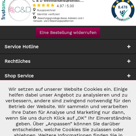
Eine Bestellung widerrufen
Service Hotline
Rechtliches
Shop Service
Wir setzen auf unserer Website Cookies ein. Einige
Aktiv
Notwendig
Zahlung & Versand
helfen dabei unser Angebot zu analysieren und zu
verbessern, andere sind zwingend notwendig für den
Betrieb der Website. Wir sammeln und verarbeiten
Inaktiv
Marketing
Ihre Daten für Analyse und Marketing nur dann,
wenn Sie uns durch Klick auf „OK“ Ihr Einverständnis
geben. Über „Anpassen“ können Sie darüber
Inaktiv
Tracking
entscheiden, welche Cookies Sie zulassen oder
* ALLE PREISE INKL. GESETZL. UMSATZSTEUER ZZGL.
ablehnen. Weitere Informationen finden Sie in