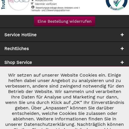
Eine Bestellung widerrufen
Service Hotline
Rechtliches
Shop Service
Wir setzen auf unserer Website Cookies ein. Einige
Aktiv
Notwendig
Zahlung & Versand
helfen dabei unser Angebot zu analysieren und zu
verbessern, andere sind zwingend notwendig für den
Betrieb der Website. Wir sammeln und verarbeiten
Inaktiv
Marketing
Ihre Daten für Analyse und Marketing nur dann,
wenn Sie uns durch Klick auf „OK“ Ihr Einverständnis
geben. Über „Anpassen“ können Sie darüber
Inaktiv
Tracking
entscheiden, welche Cookies Sie zulassen oder
* ALLE PREISE INKL. GESETZL. UMSATZSTEUER ZZGL.
ablehnen. Weitere Informationen finden Sie in
VERSANDKOSTEN
UND GGF. NACHNAHMEGEBÜHREN, WENN NICHT
unserer Datenschutzerklärung. Nachträglich können
Inaktiv
ANDERS BESCHRIEBEN
Personalisierung