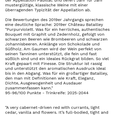
der Appellation Pauillac und liefert Jahr für Jahr
mustergültige, klassische Weine mit einer
überragenden Typizität der Appellation ab.
Die Bewertungen des 2019er Jahrgangs sprechen
eine deutliche Sprache: 2019er Château Batailley
"Purpurviolett. Was für ein herrliches, authentisches
Bouquet mit Graphit und Zedernholz, gefolgt von
schwarzen Beeren wie Brombeeren und schwarzen
Johannisbeeren. Anklänge von Schokolade und
Süßholz. Am Gaumen wird der Wein perfekt von
seinen Tanninen unterstützt, die fein und fast
süßlich sind und ein ideales Rückgrat bilden. So viel
Kraft gepaart mit Finesse. Die Struktur ist rassig
und unterstützt den aromatischen Ausdruck ideal
bis in den Abgang. Was für ein großartiger Batailley,
den man mit Definitionen wie Kraft, Eleganz,
Dichte, Ausgewogenheit und Ausdauer
zusammenfassen kann."
95-96/100 Punkte - Trinkreife: 2025-2044
"A very cabernet-driven red with currants, light
cedar, vanilla and flowers. It’s full-bodied, tight and