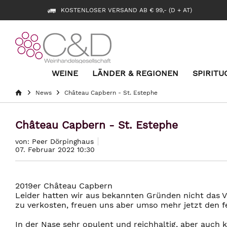
KOSTENLOSER VERSAND AB € 99,- (D + AT)
WEINE
LÄNDER & REGIONEN
SPIRITU
News
Château Capbern - St. Estephe
Château Capbern - St. Estephe
von: Peer Dörpinghaus
07. Februar 2022 10:30
2019er Château Capbern
Leider hatten wir aus bekannten Gründen nicht das 
zu verkosten, freuen uns aber umso mehr jetzt den f
In der Nase sehr opulent und reichhaltig, aber auch kl