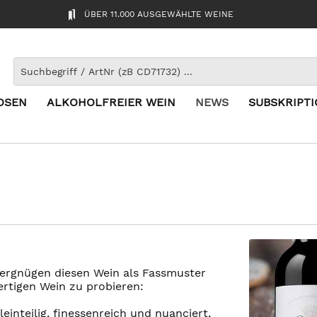
ÜBER 11.000 AUSGEWÄHLTE WEINE
OSEN
ALKOHOLFREIER WEIN
NEWS
SUBSKRIPT
Vergnügen diesen Wein als Fassmuster
ertigen Wein zu probieren:
einteilig, finessenreich und nuanciert,