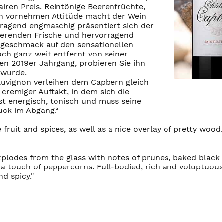
iren Preis. Reintönige Beerenfrüchte,
on vornehmen Attitüde macht der Wein
ragend engmaschig präsentiert sich der
inierenden Frische und hervorragend
orgeschmack auf den sensationellen
och ganz weit entfernt von seiner
den 2019er Jahrgang, probieren Sie ihn
 wurde.
Sauvignon verleihen dem Capbern gleich
 cremiger Auftakt, in dem sich die
st energisch, tonisch und muss seine
uck im Abgang.“
ruit and spices, as well as a nice overlay of pretty wood.
xplodes from the glass with notes of prunes, baked black 
 a touch of peppercorns. Full-bodied, rich and voluptuous 
d spicy."