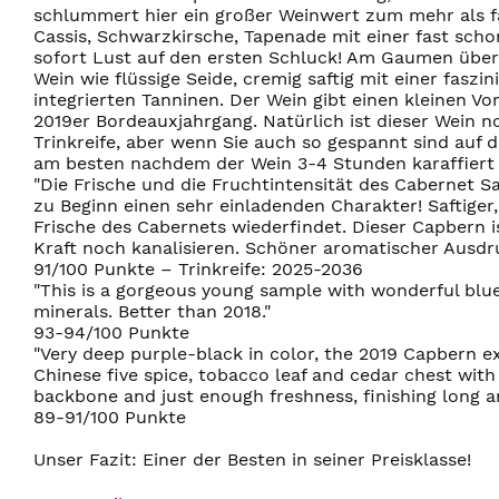
schlummert hier ein großer Weinwert zum mehr als fa
Cassis, Schwarzkirsche, Tapenade mit einer fast sch
sofort Lust auf den ersten Schluck! Am Gaumen über
Wein wie flüssige Seide, cremig saftig mit einer fasz
integrierten Tanninen. Der Wein gibt einen kleinen V
2019er Bordeauxjahrgang. Natürlich ist dieser Wein n
Trinkreife, aber wenn Sie auch so gespannt sind auf 
am besten nachdem der Wein 3-4 Stunden karaffiert
"Die Frische und die Fruchtintensität des Cabernet 
zu Beginn einen sehr einladenden Charakter! Saftiger,
Frische des Cabernets wiederfindet. Dieser Capbern i
Kraft noch kanalisieren. Schöner aromatischer Ausdr
91/100 Punkte – Trinkreife: 2025-2036
"This is a gorgeous young sample with wonderful blue f
minerals. Better than 2018."
93-94/100 Punkte
"Very deep purple-black in color, the 2019 Capbern e
Chinese five spice, tobacco leaf and cedar chest with
backbone and just enough freshness, finishing long an
89-91/100 Punkte
Unser Fazit: Einer der Besten in seiner Preisklasse!