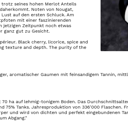
 trotz seines hohen Merlot Anteils
e daherkommt. Noten von Nougat,
Lust auf den ersten Schluck. Am
pfoten mit einer faszinierenden
m jetzigen Zeitpunkt noch etwas
r ganz gut zu Gesicht.
rieur. Black cherry, licorice, spice and
ng texture and depth. The purity of the
rniger, aromatischer Gaumen mit feinsandigem Tannin, mitt
70 ha auf lehmig-tonigem Boden. Das Durchschnittsalter 
nd 75% Tanks. Jahresproduktion von 336'000 Flaschen. Fr
er und wird von dichten und perfekt eingebundenen Tanni
zum Abgang."