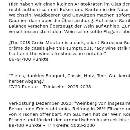
Hier haben wir einen kleinen Aristokraten im Glas der
recht authentisch mit Ecken und Kanten in der Nas
Weichseln, Waldbeeren und Gewürzen machen sofort 
Gaumen dann aber die Überraschung. Auf leisen Samt
Balance versehen überzeugt der Wein auf Anhieb. Zu
verschlossen steht dem Wein seine kühle Eleganz abe
„The 2018 Croix-Mouton is a dark, pliant Bordeaux Supé
crème de cassis give this sumptuous, racy wine striki
fruit and the wine's freshness are notable.“
89-91/100 Punkte
"Tiefes, dunkles Bouquet, Cassis, Holz, Teer. Gut ke
herber Abgang."
17/20 Punkte - Trinkreife: 2025-2038
Verkostung Dezember 2020: "Weinberg von insgesamt 
Beton- und Edelstahltanks. Reifung in 25% Fässern u
von Kirschen offenbart. Am Gaumen hat der Wein Körp
Frische und fördert den aromatischen Ausdruck bis 
89/100 Punkte - Trinkreife: 2022-2030