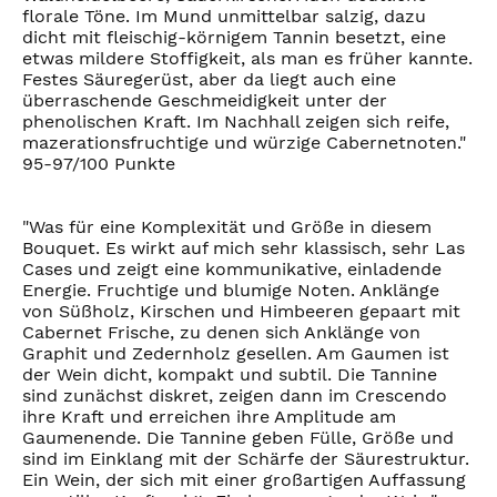
florale Töne. Im Mund unmittelbar salzig, dazu
dicht mit fleischig-körnigem Tannin besetzt, eine
etwas mildere Stoffigkeit, als man es früher kannte.
Festes Säuregerüst, aber da liegt auch eine
überraschende Geschmeidigkeit unter der
phenolischen Kraft. Im Nachhall zeigen sich reife,
mazerationsfruchtige und würzige Cabernetnoten."
95-97/100 Punkte
"Was für eine Komplexität und Größe in diesem
Bouquet. Es wirkt auf mich sehr klassisch, sehr Las
Cases und zeigt eine kommunikative, einladende
Energie. Fruchtige und blumige Noten. Anklänge
von Süßholz, Kirschen und Himbeeren gepaart mit
Cabernet Frische, zu denen sich Anklänge von
Graphit und Zedernholz gesellen. Am Gaumen ist
der Wein dicht, kompakt und subtil. Die Tannine
sind zunächst diskret, zeigen dann im Crescendo
ihre Kraft und erreichen ihre Amplitude am
Gaumenende. Die Tannine geben Fülle, Größe und
sind im Einklang mit der Schärfe der Säurestruktur.
Ein Wein, der sich mit einer großartigen Auffassung