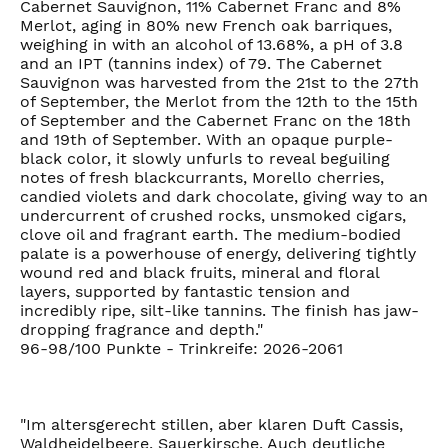
Cabernet Sauvignon, 11% Cabernet Franc and 8%
Merlot, aging in 80% new French oak barriques,
weighing in with an alcohol of 13.68%, a pH of 3.8
and an IPT (tannins index) of 79. The Cabernet
Sauvignon was harvested from the 21st to the 27th
of September, the Merlot from the 12th to the 15th
of September and the Cabernet Franc on the 18th
and 19th of September. With an opaque purple-
black color, it slowly unfurls to reveal beguiling
notes of fresh blackcurrants, Morello cherries,
candied violets and dark chocolate, giving way to an
undercurrent of crushed rocks, unsmoked cigars,
clove oil and fragrant earth. The medium-bodied
palate is a powerhouse of energy, delivering tightly
wound red and black fruits, mineral and floral
layers, supported by fantastic tension and
incredibly ripe, silt-like tannins. The finish has jaw-
dropping fragrance and depth."
96-98/100 Punkte - Trinkreife: 2026-2061
"Im altersgerecht stillen, aber klaren Duft Cassis,
Waldheidelbeere, Sauerkirsche. Auch deutliche