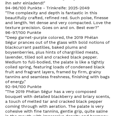
ihn sehr einladend!"
94-96/100 Punkte - Trinkreife: 2025-2049
"The complexity and depth is fantastic in this
beautifully crafted, refined red. Such poise, finesse
and length. Yet dense and very compacted. Love the
texture precision. Goes on and on. Best ever?"
96-97/100 Punkte
"Deep garnet-purple colored, the 2019 Phélan
Ségur prances out of the glass with bold notions of
blackcurrant pastilles, baked plums and
boysenberries, plus hints of chargrilled meats,
lavender, tilled soil and cracked black pepper.
Medium to full-bodied, the palate is like a tightly
coiled spring, featuring loads of condensed black
fruit and fragrant layers, framed by firm, grainy
tannins and seamless freshness, finishing with bags
of energy."
92-94/100 Punkte
"The 2019 Phélan Ségur has a very composed
bouquet with detailed blackberry and briary scents,
a touch of melted tar and cracked black pepper
coming through with aeration. The palate is very
cohesive with fine tannins, gentle grip, quite saline