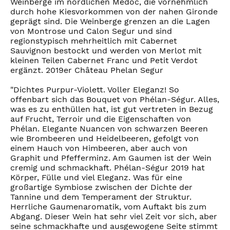
Weinberge im nördlichen Medoc, die vornehmlich
durch hohe Kiesvorkommen von der nahen Gironde
geprägt sind. Die Weinberge grenzen an die Lagen
von Montrose und Calon Segur und sind
regionstypisch mehrheitlich mit Cabernet
Sauvignon bestockt und werden von Merlot mit
kleinen Teilen Cabernet Franc und Petit Verdot
ergänzt. 2019er Château Phelan Segur
"Dichtes Purpur-Violett. Voller Eleganz! So
offenbart sich das Bouquet von Phélan-Ségur. Alles,
was es zu enthüllen hat, ist gut vertreten in Bezug
auf Frucht, Terroir und die Eigenschaften von
Phélan. Elegante Nuancen von schwarzen Beeren
wie Brombeeren und Heidelbeeren, gefolgt von
einem Hauch von Himbeeren, aber auch von
Graphit und Pfefferminz. Am Gaumen ist der Wein
cremig und schmackhaft. Phélan-Ségur 2019 hat
Körper, Fülle und viel Eleganz. Was für eine
großartige Symbiose zwischen der Dichte der
Tannine und dem Temperament der Struktur.
Herrliche Gaumenaromatik, vom Auftakt bis zum
Abgang. Dieser Wein hat sehr viel Zeit vor sich, aber
seine schmackhafte und ausgewogene Seite stimmt