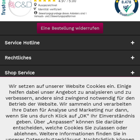
Eine Bestellung widerrufen
Service Hotline
Rechtliches
Shop Service
Wir setzen auf unserer Website Cookies ein. Einige
Aktiv
Notwendig
Zahlung & Versand
helfen dabei unser Angebot zu analysieren und zu
verbessern, andere sind zwingend notwendig für den
Betrieb der Website. Wir sammeln und verarbeiten
Inaktiv
Marketing
Ihre Daten für Analyse und Marketing nur dann,
wenn Sie uns durch Klick auf „OK“ Ihr Einverständnis
geben. Über „Anpassen“ können Sie darüber
Inaktiv
Tracking
entscheiden, welche Cookies Sie zulassen oder
ablehnen. Weitere Informationen finden Sie in
* ALLE PREISE INKL. GESETZL. UMSATZSTEUER ZZGL.
VERSANDKOSTEN
UND GGF. NACHNAHMEGEBÜHREN, WENN NICHT
unserer Datenschutzerklärung. Nachträglich können