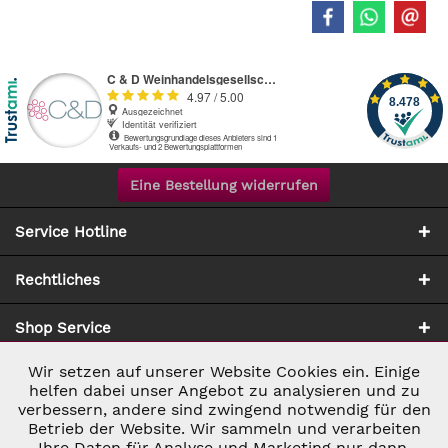
Eine Bestellung widerrufen
Service Hotline
Rechtliches
Shop Service
Wir setzen auf unserer Website Cookies ein. Einige
Aktiv
Notwendig
Zahlung & Versand
helfen dabei unser Angebot zu analysieren und zu
verbessern, andere sind zwingend notwendig für den
Betrieb der Website. Wir sammeln und verarbeiten
Inaktiv
Marketing
Ihre Daten für Analyse und Marketing nur dann,