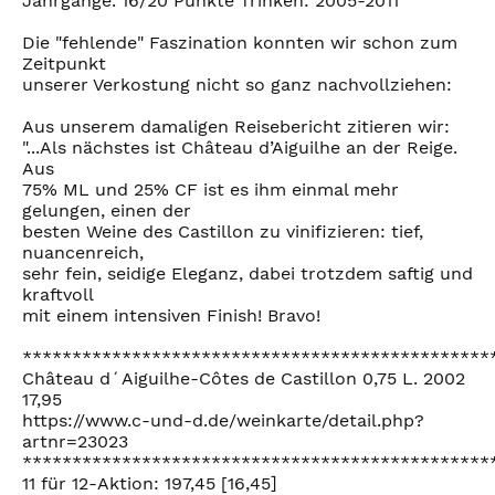
Jahrgänge. 16/20 Punkte Trinken: 2005-2011
Die "fehlende" Faszination konnten wir schon zum
Zeitpunkt
unserer Verkostung nicht so ganz nachvollziehen:
Aus unserem damaligen Reisebericht zitieren wir:
"...Als nächstes ist Château d’Aiguilhe an der Reige.
Aus
75% ML und 25% CF ist es ihm einmal mehr
gelungen, einen der
besten Weine des Castillon zu vinifizieren: tief,
nuancenreich,
sehr fein, seidige Eleganz, dabei trotzdem saftig und
kraftvoll
mit einem intensiven Finish! Bravo!
***********************************************
Château d´Aiguilhe-Côtes de Castillon 0,75 L. 2002
17,95
https://www.c-und-d.de/weinkarte/detail.php?
artnr=23023
***********************************************
11 für 12-Aktion: 197,45 [16,45]