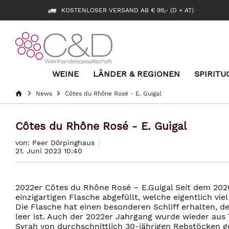
KOSTENLOSER VERSAND AB € 99,- (D + AT)
WEINE
LÄNDER & REGIONEN
SPIRITU
News
Côtes du Rhône Rosé - E. Guigal
Côtes du Rhône Rosé - E. Guigal
von: Peer Dörpinghaus
21. Juni 2023 10:40
2022er Côtes du Rhône Rosé – E.Guigal Seit dem 2020
einzigartigen Flasche abgefüllt, welche eigentlich viel
Die Flasche hat einen besonderen Schliff erhalten, de
leer ist. Auch der 2022er Jahrgang wurde wieder au
Syrah von durchschnittlich 30-jährigen Rebstöcken ge