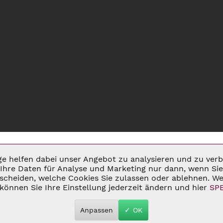
ige helfen dabei unser Angebot zu analysieren und zu ve
Ihre Daten für Analyse und Marketing nur dann, wenn Sie 
cheiden, welche Cookies Sie zulassen oder ablehnen. Wei
MSATZSTEUER ZZGL.
VERSANDKOSTEN
UND GGF. NACHNAHMEGEBÜHREN, W
können Sie Ihre Einstellung jederzeit ändern und hier
SP
 2026 C&D WEINHANDEL - ALL RIGHTS RESERVED. THEME BY
THEMEWAR
Anpassen
✓ OK