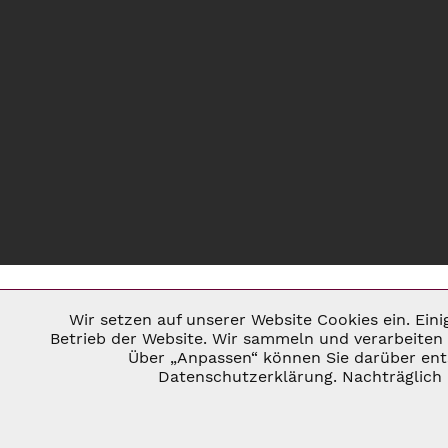
Wir setzen auf unserer Website Cookies ein. Ein
Notwendig
Betrieb der Website. Wir sammeln und verarbeiten 
Über „Anpassen“ können Sie darüber ents
* ALLE PREISE INKL. GESETZL. U
Datenschutzerklärung. Nachträglich 
Marketing
©
Tracking