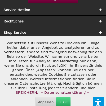
Service Hotline
Rechtliches
Shop Service
Wir setzen auf unserer Website Cookies ein. Einige
Aktiv
Notwendig
Zahlung & Versand
helfen dabei unser Angebot zu analysieren und zu
verbessern, andere sind zwingend notwendig für den
Betrieb der Website. Wir sammeln und verarbeiten
Inaktiv
Marketing
Ihre Daten für Analyse und Marketing nur dann,
wenn Sie uns durch Klick auf „OK“ Ihr Einverständnis
geben. Über „Anpassen“ können Sie darüber
Inaktiv
Tracking
entscheiden, welche Cookies Sie zulassen oder
* ALLE PREISE INKL. GESETZL. UMSATZSTEUER ZZGL.
ablehnen. Weitere Informationen finden Sie in
VERSANDKOSTEN
UND GGF. NACHNAHMEGEBÜHREN, WENN NICHT
unserer Datenschutzerklärung. Nachträglich können
Inaktiv
ANDERS BESCHRIEBEN
Personalisierung
Sie Ihre Einstellung jederzeit ändern und hier
© 2026 C&D WEINHANDEL - ALL RIGHTS RESERVED. THEME BY
SPEICHERN.
– Datenschutzerklärung –
THEMEWARE®
Inaktiv
Service
Anpassen
✓ OK