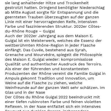
sie lang anhaltender Hitze und Trockenheit
gestrotzt hatten. Dringend benötigter Niederschlag
ab Mitte August sorgte für Entspannung und die
geernteten Trauben überzeugten auf der ganzen
Linie mit einer hervorragenden Reife, intensiven
Farbe und faszinierenden Struktur. 2022er Côtes-
du-Rhône Rouge – Guigal
Auch der 2022er Jahrgang aus dem Maison E.
Guigal ist ein Meisterwerk, welches die Essenz der
weltberühmten Rhône-Region in jeder Flasche
einfängt. Das Cuvée, bestehend aus Syrah,
Grenache und Mourvèdre, spiegelt die Philosophie
des Maison E. Guigal wieder: kompromisslose
Qualität und authentischer Ausdruck des Terroirs.
Als einer der führenden und konstantesten
Produzenten der Rhône vereint die Familie Guigal in
Ampuis gekonnt Tradition und Innovation, um
Weine auf die Flasche zu ziehen, welche
Weinfreunde auf der ganzen Welt sehr schätzen. Im
Glas und in der Nase
Der Côtes du Rhône Guigal 2022 beeindruckt mit
einer tiefen rubinroten Farbe und feinen violetten
Reflexen. In der Nase entfaltet sich ein intensives