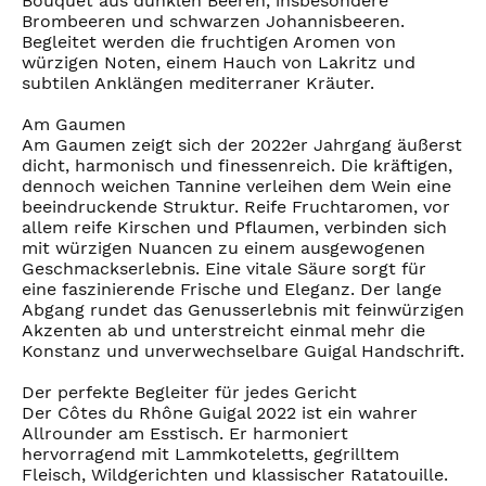
Bouquet aus dunklen Beeren, insbesondere
Brombeeren und schwarzen Johannisbeeren.
Begleitet werden die fruchtigen Aromen von
würzigen Noten, einem Hauch von Lakritz und
subtilen Anklängen mediterraner Kräuter.
Am Gaumen
Am Gaumen zeigt sich der 2022er Jahrgang äußerst
dicht, harmonisch und finessenreich. Die kräftigen,
dennoch weichen Tannine verleihen dem Wein eine
beeindruckende Struktur. Reife Fruchtaromen, vor
allem reife Kirschen und Pflaumen, verbinden sich
mit würzigen Nuancen zu einem ausgewogenen
Geschmackserlebnis. Eine vitale Säure sorgt für
eine faszinierende Frische und Eleganz. Der lange
Abgang rundet das Genusserlebnis mit feinwürzigen
Akzenten ab und unterstreicht einmal mehr die
Konstanz und unverwechselbare Guigal Handschrift.
Der perfekte Begleiter für jedes Gericht
Der Côtes du Rhône Guigal 2022 ist ein wahrer
Allrounder am Esstisch. Er harmoniert
hervorragend mit Lammkoteletts, gegrilltem
Fleisch, Wildgerichten und klassischer Ratatouille.