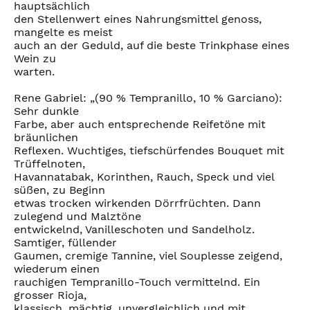
hauptsächlich
den Stellenwert eines Nahrungsmittel genoss,
mangelte es meist
auch an der Geduld, auf die beste Trinkphase eines
Wein zu
warten.
Rene Gabriel: „(90 % Tempranillo, 10 % Garciano):
Sehr dunkle
Farbe, aber auch entsprechende Reifetöne mit
bräunlichen
Reflexen. Wuchtiges, tiefschürfendes Bouquet mit
Trüffelnoten,
Havannatabak, Korinthen, Rauch, Speck und viel
süßen, zu Beginn
etwas trocken wirkenden Dörrfrüchten. Dann
zulegend und Malztöne
entwickelnd, Vanilleschoten und Sandelholz.
Samtiger, füllender
Gaumen, cremige Tannine, viel Souplesse zeigend,
wiederum einen
rauchigen Tempranillo-Touch vermittelnd. Ein
grosser Rioja,
klassisch, mächtig, unvergleichlich und mit