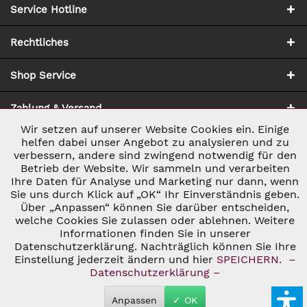
Service Hotline
Rechtliches
Shop Service
Zahlung & Versand
Wir setzen auf unserer Website Cookies ein. Einige
Aktiv
Notwendig
helfen dabei unser Angebot zu analysieren und zu
verbessern, andere sind zwingend notwendig für den
Betrieb der Website. Wir sammeln und verarbeiten
Inaktiv
Marketing
Ihre Daten für Analyse und Marketing nur dann, wenn
Sie uns durch Klick auf „OK“ Ihr Einverständnis geben.
Über „Anpassen“ können Sie darüber entscheiden,
* ALLE PREISE INKL. GESETZL. UMSATZSTEUER ZZGL.
Inaktiv
Tracking
VERSANDKOSTEN
UND GGF. NACHNAHMEGEBÜHREN, WENN NICHT
welche Cookies Sie zulassen oder ablehnen. Weitere
ANDERS BESCHRIEBEN
Informationen finden Sie in unserer
© 2026 C&D WEINHANDEL - ALL RIGHTS RESERVED. THEME BY
Datenschutzerklärung. Nachträglich können Sie Ihre
Inaktiv
Personalisierung
THEMEWARE®
Einstellung jederzeit ändern und hier
SPEICHERN.
–
Datenschutzerklärung –
Inaktiv
Service
Anpassen
✓ OK