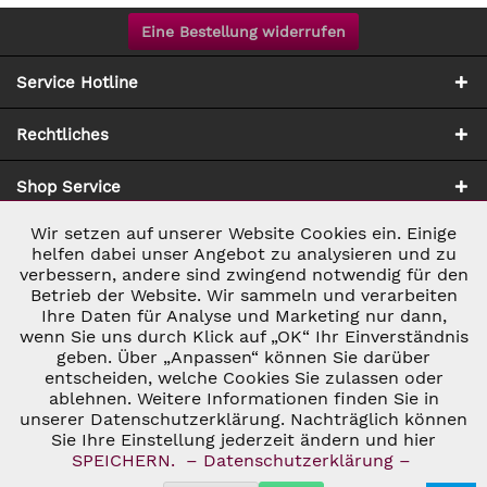
Eine Bestellung widerrufen
Service Hotline
Rechtliches
Shop Service
Wir setzen auf unserer Website Cookies ein. Einige
Aktiv
Notwendig
Zahlung & Versand
helfen dabei unser Angebot zu analysieren und zu
verbessern, andere sind zwingend notwendig für den
Betrieb der Website. Wir sammeln und verarbeiten
Inaktiv
Marketing
Ihre Daten für Analyse und Marketing nur dann,
wenn Sie uns durch Klick auf „OK“ Ihr Einverständnis
geben. Über „Anpassen“ können Sie darüber
Inaktiv
Tracking
entscheiden, welche Cookies Sie zulassen oder
ablehnen. Weitere Informationen finden Sie in
* ALLE PREISE INKL. GESETZL. UMSATZSTEUER ZZGL.
VERSANDKOSTEN
UND GGF. NACHNAHMEGEBÜHREN, WENN NICHT
unserer Datenschutzerklärung. Nachträglich können
Inaktiv
Personalisierung
ANDERS BESCHRIEBEN
Sie Ihre Einstellung jederzeit ändern und hier
© 2026 C&D WEINHANDEL - ALL RIGHTS RESERVED. THEME BY
SPEICHERN.
– Datenschutzerklärung –
THEMEWARE®