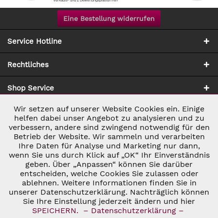
Eine Bestellung widerrufen
Service Hotline
Rechtliches
Shop Service
Wir setzen auf unserer Website Cookies ein. Einige
Aktiv
Notwendig
Zahlung & Versand
helfen dabei unser Angebot zu analysieren und zu
verbessern, andere sind zwingend notwendig für den
Betrieb der Website. Wir sammeln und verarbeiten
Inaktiv
Marketing
Ihre Daten für Analyse und Marketing nur dann,
wenn Sie uns durch Klick auf „OK“ Ihr Einverständnis
geben. Über „Anpassen“ können Sie darüber
Inaktiv
Tracking
entscheiden, welche Cookies Sie zulassen oder
ablehnen. Weitere Informationen finden Sie in
* ALLE PREISE INKL. GESETZL. UMSATZSTEUER ZZGL.
VERSANDKOSTEN
UND GGF. NACHNAHMEGEBÜHREN, WENN NICHT
unserer Datenschutzerklärung. Nachträglich können
Inaktiv
Personalisierung
ANDERS BESCHRIEBEN
Sie Ihre Einstellung jederzeit ändern und hier
© 2026 C&D WEINHANDEL - ALL RIGHTS RESERVED. THEME BY
SPEICHERN.
– Datenschutzerklärung –
THEMEWARE®