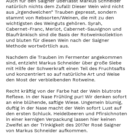
Auch für den Saigner überlässt Markus Schneider
natürlich nichts dem Zufall! Dieser Wein wird nicht
aus „irgendwelchen“ Trauben gepresst, sondern
stammt von Rebsorten/Weinen, die mit zu den
wichtigsten des Weinguts gehören. Syrah,
Cabernet-Franc, Merlot, Cabernet-Sauvignon und
Blaufränkisch sind die Basis der Rotweinkollektion
und bluten für diesen Wein nach der Saigner
Methode wortwörtlich aus.
Nachdem die Trauben im Fermenter angekommen
sind, entzieht Markus Schneider über große Siebe
mit Hilfe der Schwerkraft einen Teil des Fruchtsafts
und konzentriert so auf natürliche Art und Weise
den Most der verbleibenden Rotweine.
Recht kräftig von der Farbe hat der Wein blutrote
Reflexe. In der Nase Frühling pur! Wir denken sofort
an eine blühende, saftige Wiese. Ungemein blumig,
duftig in der Nase macht der Wein sofort Lust auf
den ersten Schluck. Heidelbeeren und Pfirsichnoten
in einer kernigen Verpackung lassen hier keinen
Zweifel an der Trinkigkeit des 2017er Rosé Saigner
von Markus Schneider aufkommen.