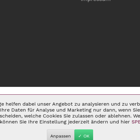
ige helfen dabei unser Angebot zu analysieren und zu ve
Ihre Daten für Analyse und Marketing nur dann, wenn Sie 
cheiden, welche Cookies Sie zulassen oder ablehnen. Wei
MSATZSTEUER ZZGL.
VERSANDKOSTEN
UND GGF. NACHNAHMEGEBÜHREN, W
können Sie Ihre Einstellung jederzeit ändern und hier
SP
 2026 C&D WEINHANDEL - ALL RIGHTS RESERVED. THEME BY
THEMEWAR
Anpassen
✓ OK