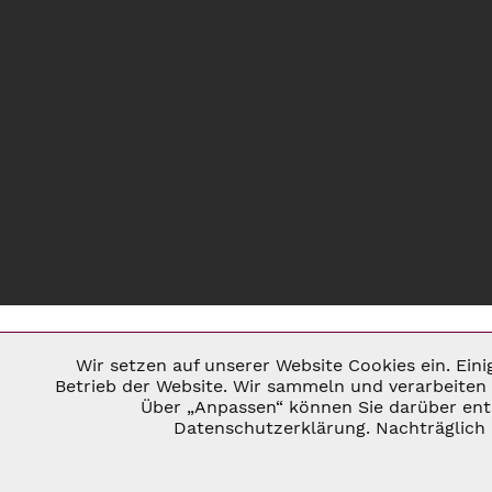
Wir setzen auf unserer Website Cookies ein. Ein
Notwendig
Betrieb der Website. Wir sammeln und verarbeiten 
Über „Anpassen“ können Sie darüber ents
* ALLE PREISE INKL. GESETZL. U
Datenschutzerklärung. Nachträglich 
Marketing
©