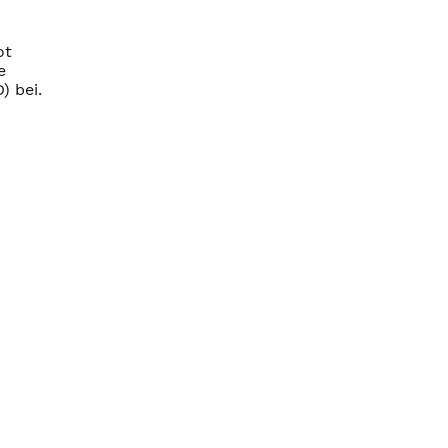
ot
e
) bei.