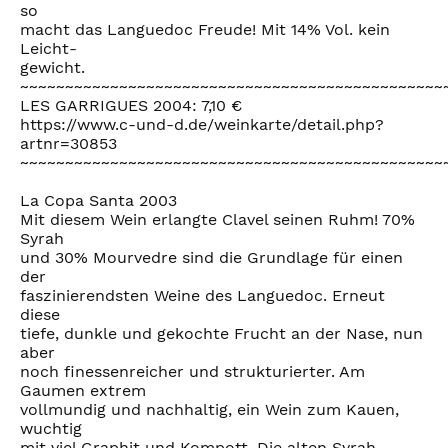
so
macht das Languedoc Freude! Mit 14% Vol. kein
Leicht-
gewicht.
~~~~~~~~~~~~~~~~~~~~~~~~~~~~~~~~~~~~~~~~~~~~~~~
LES GARRIGUES 2004: 7,10 €
https://www.c-und-d.de/weinkarte/detail.php?
artnr=30853
~~~~~~~~~~~~~~~~~~~~~~~~~~~~~~~~~~~~~~~~~~~~~~~
La Copa Santa 2003
Mit diesem Wein erlangte Clavel seinen Ruhm! 70%
Syrah
und 30% Mourvedre sind die Grundlage für einen
der
faszinierendsten Weine des Languedoc. Erneut
diese
tiefe, dunkle und gekochte Frucht an der Nase, nun
aber
noch finessenreicher und strukturierter. Am
Gaumen extrem
vollmundig und nachhaltig, ein Wein zum Kauen,
wuchtig
mit viel Graphit und Kompott. Die alten Syrah-