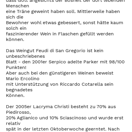
dass Gott angesichts der Bosheit der dort lebenden
Menschen
eine Träne geweint haben soll. Mittlerweile haben
sich die
Bewohner wohl etwas gebessert, sonst hätte kaum
solch ein
faszinierender Wein in Flaschen gefüllt werden
können.
Das Weingut Feudi di San Gregorio ist kein
unbeschriebenes
Blatt - den 2001er Serpico adelte Parker mit 98/100
Punkten!
Aber auch bei den günstigeren Weinen beweist
Mario Ercolino
mit Unterstützung von Riccardo Cotarella sein
begnadetes
Können.
Der 2005er Lacryma Christi besteht zu 70% aus
Piedirosso,
20% Aglianico und 10% Sciascinoso und wurde erst
relativ
spät in der letzten Oktoberwoche geerntet. Nach