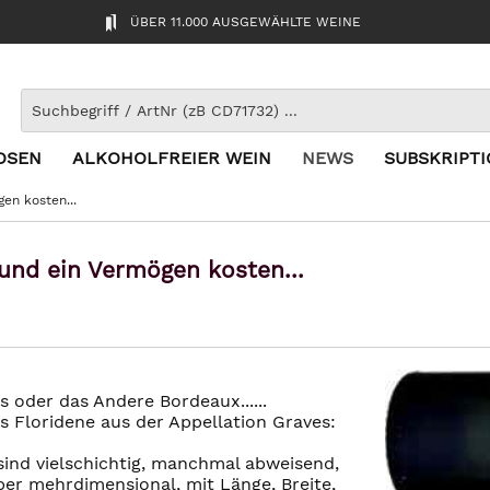
ÜBER 11.000 AUSGEWÄHLTE WEINE
OSEN
ALKOHOLFREIER WEIN
NEWS
SUBSKRIPT
en kosten...
 und ein Vermögen kosten...
oder das Andere Bordeaux......
s Floridene aus der Appellation Graves:
sind vielschichtig, manchmal abweisend,
aber mehrdimensional, mit Länge, Breite,