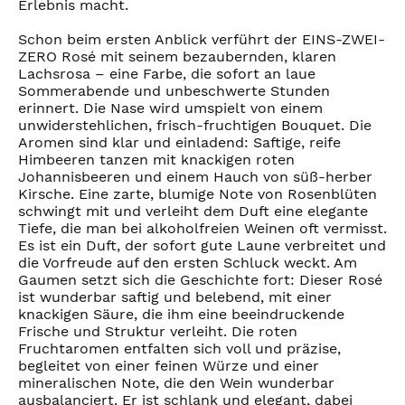
Erlebnis macht.
Schon beim ersten Anblick verführt der EINS-ZWEI-
ZERO Rosé mit seinem bezaubernden, klaren
Lachsrosa – eine Farbe, die sofort an laue
Sommerabende und unbeschwerte Stunden
erinnert. Die Nase wird umspielt von einem
unwiderstehlichen, frisch-fruchtigen Bouquet. Die
Aromen sind klar und einladend: Saftige, reife
Himbeeren tanzen mit knackigen roten
Johannisbeeren und einem Hauch von süß-herber
Kirsche. Eine zarte, blumige Note von Rosenblüten
schwingt mit und verleiht dem Duft eine elegante
Tiefe, die man bei alkoholfreien Weinen oft vermisst.
Es ist ein Duft, der sofort gute Laune verbreitet und
die Vorfreude auf den ersten Schluck weckt. Am
Gaumen setzt sich die Geschichte fort: Dieser Rosé
ist wunderbar saftig und belebend, mit einer
knackigen Säure, die ihm eine beeindruckende
Frische und Struktur verleiht. Die roten
Fruchtaromen entfalten sich voll und präzise,
begleitet von einer feinen Würze und einer
mineralischen Note, die den Wein wunderbar
ausbalanciert. Er ist schlank und elegant, dabei