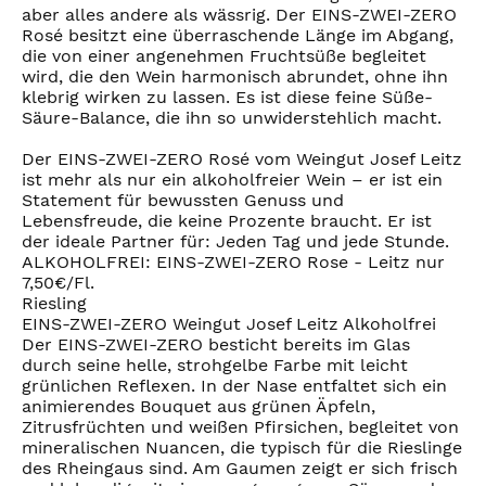
aber alles andere als wässrig. Der EINS-ZWEI-ZERO
Rosé besitzt eine überraschende Länge im Abgang,
die von einer angenehmen Fruchtsüße begleitet
wird, die den Wein harmonisch abrundet, ohne ihn
klebrig wirken zu lassen. Es ist diese feine Süße-
Säure-Balance, die ihn so unwiderstehlich macht.
Der EINS-ZWEI-ZERO Rosé vom Weingut Josef Leitz
ist mehr als nur ein alkoholfreier Wein – er ist ein
Statement für bewussten Genuss und
Lebensfreude, die keine Prozente braucht. Er ist
der ideale Partner für: Jeden Tag und jede Stunde.
ALKOHOLFREI: EINS-ZWEI-ZERO Rose - Leitz nur
7,50€/Fl.
Riesling
EINS-ZWEI-ZERO Weingut Josef Leitz Alkoholfrei
Der EINS-ZWEI-ZERO besticht bereits im Glas
durch seine helle, strohgelbe Farbe mit leicht
grünlichen Reflexen. In der Nase entfaltet sich ein
animierendes Bouquet aus grünen Äpfeln,
Zitrusfrüchten und weißen Pfirsichen, begleitet von
mineralischen Nuancen, die typisch für die Rieslinge
des Rheingaus sind. Am Gaumen zeigt er sich frisch