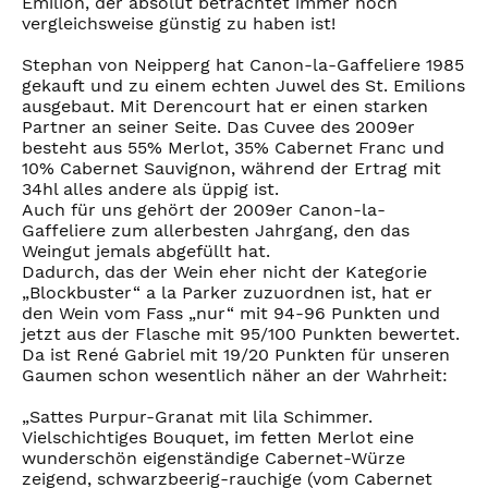
Emilion, der absolut betrachtet immer noch
vergleichsweise günstig zu haben ist!
Stephan von Neipperg hat Canon-la-Gaffeliere 1985
gekauft und zu einem echten Juwel des St. Emilions
ausgebaut. Mit Derencourt hat er einen starken
Partner an seiner Seite. Das Cuvee des 2009er
besteht aus 55% Merlot, 35% Cabernet Franc und
10% Cabernet Sauvignon, während der Ertrag mit
34hl alles andere als üppig ist.
Auch für uns gehört der 2009er Canon-la-
Gaffeliere zum allerbesten Jahrgang, den das
Weingut jemals abgefüllt hat.
Dadurch, das der Wein eher nicht der Kategorie
„Blockbuster“ a la Parker zuzuordnen ist, hat er
den Wein vom Fass „nur“ mit 94-96 Punkten und
jetzt aus der Flasche mit 95/100 Punkten bewertet.
Da ist René Gabriel mit 19/20 Punkten für unseren
Gaumen schon wesentlich näher an der Wahrheit:
„Sattes Purpur-Granat mit lila Schimmer.
Vielschichtiges Bouquet, im fetten Merlot eine
wunderschön eigenständige Cabernet-Würze
zeigend, schwarzbeerig-rauchige (vom Cabernet