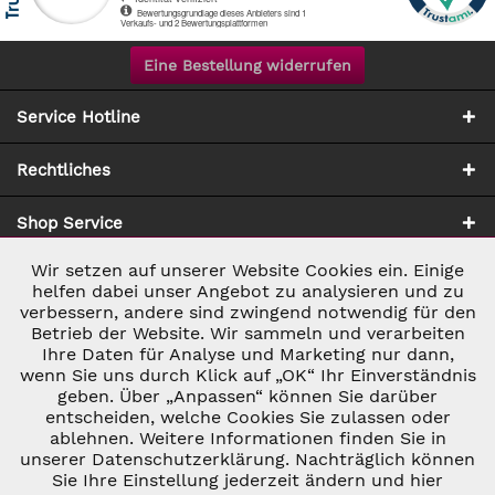
Eine Bestellung widerrufen
Service Hotline
Rechtliches
Shop Service
Wir setzen auf unserer Website Cookies ein. Einige
Aktiv
Notwendig
Zahlung & Versand
helfen dabei unser Angebot zu analysieren und zu
verbessern, andere sind zwingend notwendig für den
Betrieb der Website. Wir sammeln und verarbeiten
Inaktiv
Marketing
Ihre Daten für Analyse und Marketing nur dann,
wenn Sie uns durch Klick auf „OK“ Ihr Einverständnis
geben. Über „Anpassen“ können Sie darüber
Inaktiv
Tracking
entscheiden, welche Cookies Sie zulassen oder
ablehnen. Weitere Informationen finden Sie in
* ALLE PREISE INKL. GESETZL. UMSATZSTEUER ZZGL.
VERSANDKOSTEN
UND GGF. NACHNAHMEGEBÜHREN, WENN NICHT
unserer Datenschutzerklärung. Nachträglich können
Inaktiv
Personalisierung
ANDERS BESCHRIEBEN
Sie Ihre Einstellung jederzeit ändern und hier
© 2026 C&D WEINHANDEL - ALL RIGHTS RESERVED. THEME BY