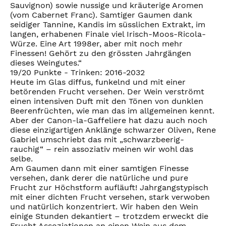
Sauvignon) sowie nussige und kräuterige Aromen
(vom Cabernet Franc). Samtiger Gaumen dank
seidiger Tannine, Kandis im süsslichen Extrakt, im
langen, erhabenen Finale viel Irisch-Moos-Ricola-
Würze. Eine Art 1998er, aber mit noch mehr
Finessen! Gehört zu den grössten Jahrgängen
dieses Weingutes.“
19/20 Punkte - Trinken: 2016-2032
Heute im Glas diffus, funkelnd und mit einer
betörenden Frucht versehen. Der Wein verströmt
einen intensiven Duft mit den Tönen von dunklen
Beerenfrüchten, wie man das im allgemeinen kennt.
Aber der Canon-la-Gaffeliere hat dazu auch noch
diese einzigartigen Anklänge schwarzer Oliven, Rene
Gabriel umschriebt das mit „schwarzbeerig-
rauchig“ – rein assoziativ meinen wir wohl das
selbe.
Am Gaumen dann mit einer samtigen Finesse
versehen, dank derer die natürliche und pure
Frucht zur Höchstform aufläuft! Jahrgangstypisch
mit einer dichten Frucht versehen, stark verwoben
und natürlich konzentriert. Wir haben den Wein
einige Stunden dekantiert – trotzdem erweckt die
Frucht Assoziationen an einen Wein aus dem