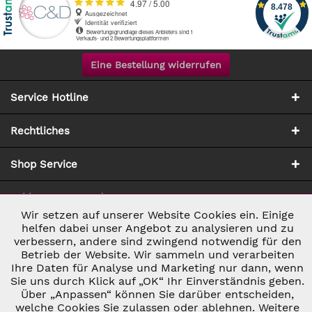
Eine Bestellung widerrufen
Service Hotline
Rechtliches
Shop Service
Zahlung & Versand
Wir setzen auf unserer Website Cookies ein. Einige
Aktiv
Notwendig
helfen dabei unser Angebot zu analysieren und zu
verbessern, andere sind zwingend notwendig für den
Betrieb der Website. Wir sammeln und verarbeiten
Inaktiv
Marketing
Ihre Daten für Analyse und Marketing nur dann, wenn
Sie uns durch Klick auf „OK“ Ihr Einverständnis geben.
Über „Anpassen“ können Sie darüber entscheiden,
Inaktiv
* ALLE PREISE INKL. GESETZL. UMSATZSTEUER ZZGL.
Tracking
welche Cookies Sie zulassen oder ablehnen. Weitere
VERSANDKOSTEN
UND GGF. NACHNAHMEGEBÜHREN, WENN NICHT