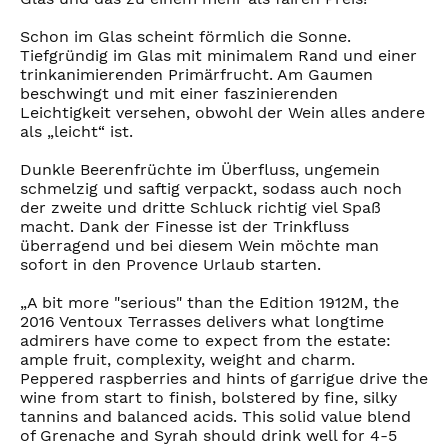
Schon im Glas scheint förmlich die Sonne.
Tiefgründig im Glas mit minimalem Rand und einer
trinkanimierenden Primärfrucht. Am Gaumen
beschwingt und mit einer faszinierenden
Leichtigkeit versehen, obwohl der Wein alles andere
als „leicht“ ist.
Dunkle Beerenfrüchte im Überfluss, ungemein
schmelzig und saftig verpackt, sodass auch noch
der zweite und dritte Schluck richtig viel Spaß
macht. Dank der Finesse ist der Trinkfluss
überragend und bei diesem Wein möchte man
sofort in den Provence Urlaub starten.
„A bit more "serious" than the Edition 1912M, the
2016 Ventoux Terrasses delivers what longtime
admirers have come to expect from the estate:
ample fruit, complexity, weight and charm.
Peppered raspberries and hints of garrigue drive the
wine from start to finish, bolstered by fine, silky
tannins and balanced acids. This solid value blend
of Grenache and Syrah should drink well for 4-5