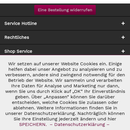
Eine Bestellung widerrufen
Service Hotline
Rechtliches
Shop Service
Wir setzen auf unserer Website Cookies ein. Einige
Aktiv
Notwendig
Zahlung & Versand
helfen dabei unser Angebot zu analysieren und zu
verbessern, andere sind zwingend notwendig für den
Betrieb der Website. Wir sammeln und verarbeiten
Inaktiv
Marketing
Ihre Daten für Analyse und Marketing nur dann,
wenn Sie uns durch Klick auf „OK“ Ihr Einverständnis
geben. Über „Anpassen“ können Sie darüber
Inaktiv
Tracking
entscheiden, welche Cookies Sie zulassen oder
ablehnen. Weitere Informationen finden Sie in
* ALLE PREISE INKL. GESETZL. UMSATZSTEUER ZZGL.
VERSANDKOSTEN
UND GGF. NACHNAHMEGEBÜHREN, WENN NICHT
unserer Datenschutzerklärung. Nachträglich können
Inaktiv
Personalisierung
ANDERS BESCHRIEBEN
Sie Ihre Einstellung jederzeit ändern und hier
© 2026 C&D WEINHANDEL - ALL RIGHTS RESERVED. THEME BY
SPEICHERN.
– Datenschutzerklärung –
THEMEWARE®