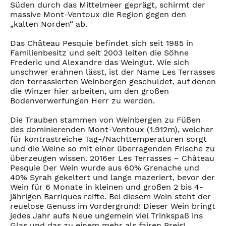
Süden durch das Mittelmeer geprägt, schirmt der
massive Mont-Ventoux die Region gegen den
„kalten Norden“ ab.
Das Château Pesquie befindet sich seit 1985 in
Familienbesitz und seit 2003 leiten die Söhne
Frederic und Alexandre das Weingut. Wie sich
unschwer erahnen lässt, ist der Name Les Terrasses
den terrassierten Weinbergen geschuldet, auf denen
die Winzer hier arbeiten, um den großen
Bodenverwerfungen Herr zu werden.
Die Trauben stammen von Weinbergen zu Füßen
des dominierenden Mont-Ventoux (1.912m), welcher
für kontrastreiche Tag-/Nachttemperaturen sorgt
und die Weine so mit einer überragenden Frische zu
überzeugen wissen. 2016er Les Terrasses – Château
Pesquie Der Wein wurde aus 60% Grenache und
40% Syrah gekeltert und lange mazeriert, bevor der
Wein für 6 Monate in kleinen und großen 2 bis 4-
jährigen Barriques reifte. Bei diesem Wein steht der
reuelose Genuss im Vordergrund! Dieser Wein bringt
jedes Jahr aufs Neue ungemein viel Trinkspaß ins
Glas und das zu einem mehr als fairen Preis!